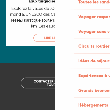
Eaux turquoises mystérieuses
Toutes les ran
Explorez la vallée de l’Ouysse, joyau du Géoparc
mondial UNESCO des Causses du Quercy, dont le
Voyager respo
réseau karstique souterrain s’étend sur plus de 14
km. Les eaux limpides de...
Voyager sans v
LIRE LA SUITE
Circuits routier
Idées de séjou
Expériences à 
CONTACTER UN OFFICE DE
TOURISME
Grands Evènem
Hébergements