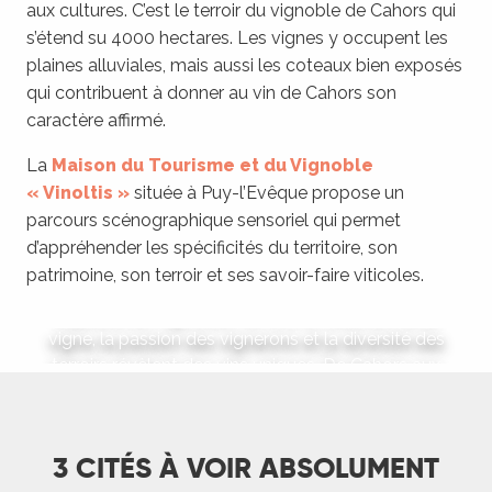
aux cultures. C’est le terroir du vignoble de Cahors qui
s’étend su 4000 hectares. Les vignes y occupent les
plaines alluviales, mais aussi les coteaux bien exposés
qui contribuent à donner au vin de Cahors son
caractère affirmé.
La
Maison du Tourisme et du Vignoble
« Vinoltis »
située à Puy-l’Evêque propose un
parcours scénographique sensoriel qui permet
Les vignobles du Lot
d’appréhender les spécificités du territoire, son
patrimoine, son terroir et ses savoir-faire viticoles.
Découvrez des terroirs d'exception
Explorez les vignobles du Lot, un territoire où la
vigne, la passion des vignerons et la diversité des
terroirs révèlent des vins uniques. De Cahors aux
coteaux du Quercy, en...
DÉCOUVRIR
3 CITÉS À VOIR ABSOLUMENT