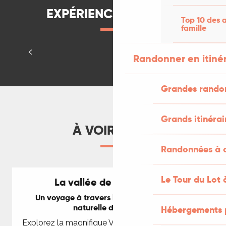
EXPÉRIENCES À VIVRE
Top 10 des a
famille
Testé par Jenny
LIRE LA SUITE
Randonner en itiné
À pied
À
Grandes rando
Grands itinérai
À VOIR AUSSI
Randonnées à c
Le Tour du Lot 
La vallée de la Dordogne
Un voyage à travers l'histoire et la beauté
naturelle de la rivière
Hébergements 
Explorez la magnifique Vallée de la Dordogne, un