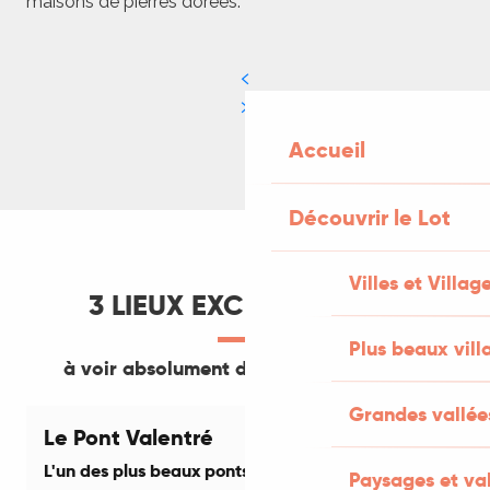
maisons de pierres dorées.
Accueil
Découvrir le Lot
Villes et Villag
3 LIEUX EXCEPTIONNELS
Plus beaux vill
à voir absolument dans la vallée du Lot
Grandes vallée
Le Pont Valentré
L'un des plus beaux ponts de France
S
Paysages et val