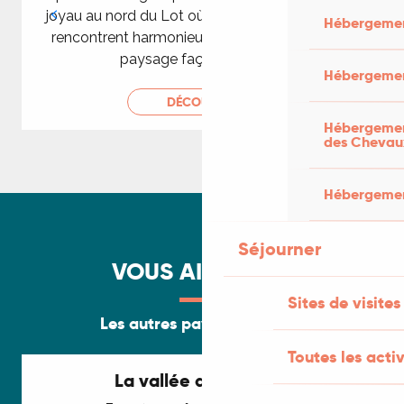
joyau au nord du Lot où l’histoire et la nature se
Hébergemen
rencontrent harmonieusement. Découvrez un
paysage façonné par la...
Hébergemen
DÉCOUVRIR
Hébergement
des Chevau
Hébergement
Séjourner
VOUS AIMEREZ...
Sites de visites
Les autres paysages du Lot
Toutes les activ
La vallée de l’Ouysse