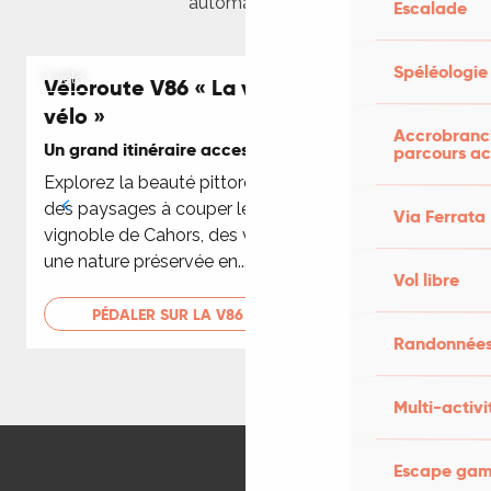
automatisées.
Escalade
Spéléologie
À vélo
Véloroute V86 « La vallée du Lot à
vélo »
Accrobranch
Un grand itinéraire accessible à tous
L
parcours ac
Explorez la beauté pittoresque du Lot, découvrez
L
des paysages à couper le souffle entre causse et
p
Via Ferrata
vignoble de Cahors, des villages historiques et
une nature préservée en...
Vol libre
PÉDALER SUR LA V86
Randonnées
Multi-activi
Ma randonnée sur le chemin de halage
Escape game
et à Saint-Cirq-Lapopie