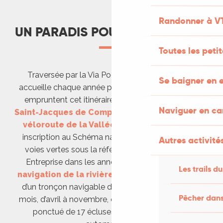
Randonner à V
UN PARADIS POUR L'ITINÉRANCE
Toutes les peti
Traversée par la Via Podiensis, la Vallée du Lot
Se baigner en e
accueille chaque année près de 15 000 pèlerins qui
empruntent cet itinéraire majeur du
Chemin de
Naviguer en c
Saint-Jacques de Compostelle
. Initiée en 2001, la
véloroute de la Vallée du Lot
fait l’objet d’une
inscription au Schéma national des véloroutes et
Autres activités
voies vertes sous la référence « Itinéraire V86 ».
Entreprise dans les années 1990, la
remise en
Les trails du
navigation de la rivière Lot
a abouti à l’ouverture
d’un tronçon navigable de 75 km, praticable sur 8
Pêcher dans
mois, d’avril à novembre, entre Luzech et Larnagol,
ponctué de 17 écluses pour la majorité non