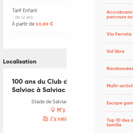
Tarif Enfant
Accrobranch
parcours ac
- de 12 ans
À partir de
10,00 €
Via Ferrata
Vol libre
Localisation
Randonnées
100 ans du Club d'Athlétisme de
Multi-activi
Salviac à Salviac
Stade de Salviac, 46340 Salviac
Escape game
M'y rendre
J'y vais en train !
Top 10 des a
famille