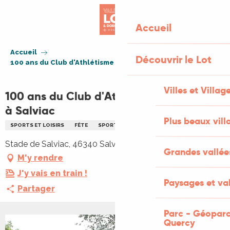
Aller
au
Accueil
contenu
principal
Accueil
Découvrir le Lot
100 ans du Club d'Athlétisme de Salviac à Salviac
Villes et Villag
100 ans du Club d'Athlétisme de Salviac
à Salviac
Plus beaux vill
SPORTS ET LOISIRS
FÊTE
SPORT
Stade de Salviac, 46340 Salviac
Grandes vallée
M'y rendre
J'y vais en train !
Paysages et val
Partager
Parc - Géoparc
Quercy