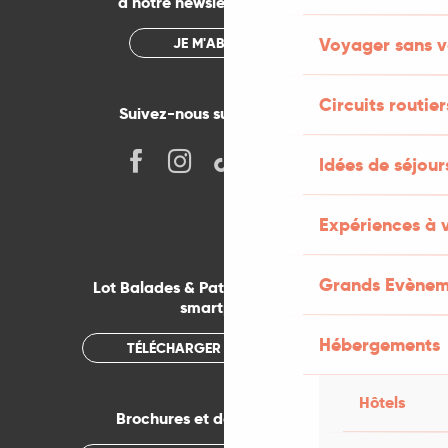
à notre newsletter mensuelle
Voyager sans v
JE M'ABONNE
Circuits routier
Suivez-nous sur les réseaux !
Idées de séjou
Expériences à 
Grands Evènem
Lot Balades & Patrimoines sur votre
smartphone
Hébergements
TÉLÉCHARGER L'APPLICATION
Hôtels
Brochures et documentations