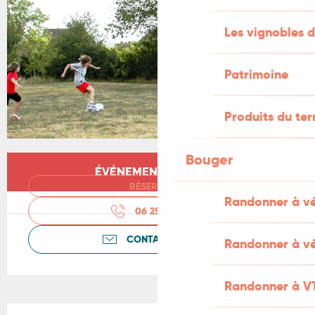
Les vignobles d
Patrimoine
Produits du ter
Bouger
Ouverture et coordonnées
ÉVÉNEMENT TERMINÉ
RÉSERVER
Randonner à v
06 25 15 41
▒▒
CONTACTEZ-NOUS
Randonner à vé
Randonner à V
Description