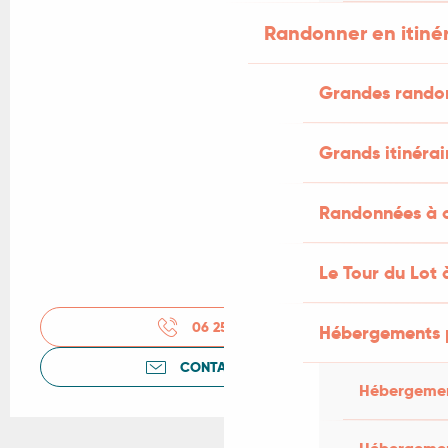
Randonner en itiné
Grandes rando
Grands itinérai
Randonnées à c
Le Tour du Lot 
06 25 15 41
▒▒
Hébergements 
CONTACTEZ-NOUS
Hébergemen