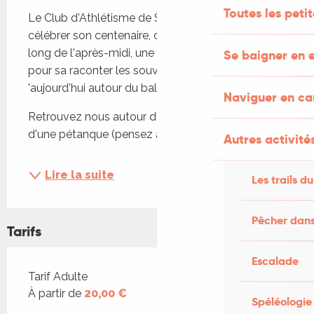
Toutes les peti
Le Club d'Athlétisme de Salviac vous invite à 
célébrer son centenaire, des animations tout au 
long de l'après-midi, une ambiance chaleureuse, 
Se baigner en e
pour sa raconter les souvenirs d'hier et d 
'aujourd'hui autour du ballon rond.
Naviguer en c
Retrouvez nous autour d'un tournoi de foot ou 
d'une pétanque (pensez à prendre...
Autres activités
Lire la suite
Les trails du
Pêcher dans
Tarifs
Escalade
Tarifs 2026
Tarif Adulte
À partir de
20,00 €
Spéléologie