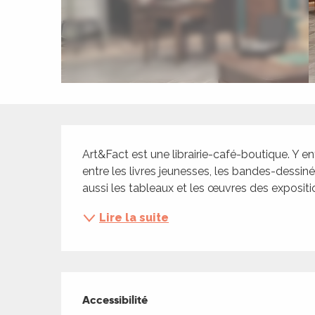
ches,
 et
car
ues
a
ents
Description
es
Art&Fact est une librairie-café-boutique. Y ent
ents
entre les livres jeunesses, les bandes-dessinée
aussi les tableaux et les œuvres des exposit
es
ités
Lire la suite
ames
piste
Offres de presta
 faire
Accessibilité
Accessibilité