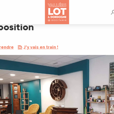
position
 rendre
J'y vais en train !