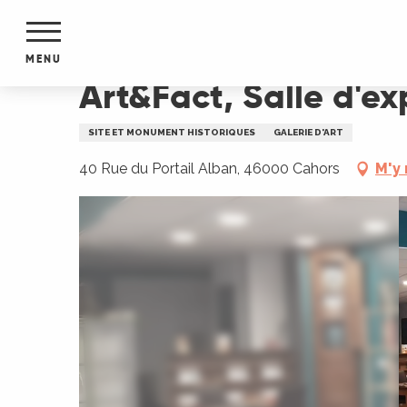
Aller
Accueil
Art&Fact, Salle d'exposition
au
contenu
MENU
principal
Art&Fact, Salle d'ex
NTS
MENTS
SITE ET MONUMENT HISTORIQUES
GALERIE D'ART
S
URS
40 Rue du Portail Alban, 46000 Cahors
M'y
du Lot
dans
s le
e