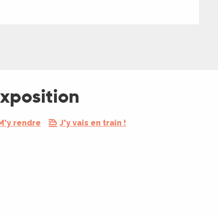
exposition
M'y rendre
J'y vais en train !