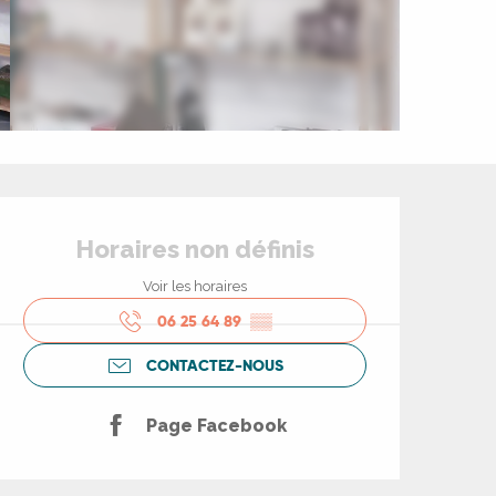
Ouverture et coord
Horaires non définis
Voir les horaires
06 25 64 89
▒▒
CONTACTEZ-NOUS
Page Facebook