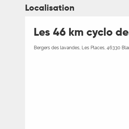
Localisation
Les 46 km cyclo d
ages
Bergers des lavandes, Les Places, 46330 Bla
es
es