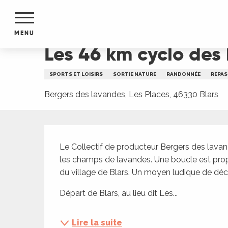
Aller
Accueil
Les 46 km cyclo des lavandes - ANNULÉ
au
contenu
MENU
principal
Les 46 km cyclo des
NTS
MENTS
SPORTS ET LOISIRS
SORTIE NATURE
RANDONNÉE
REPAS
S
URS
Bergers des lavandes, Les Places, 46330 Blars
Description
du Lot
Le Collectif de producteur Bergers des lava
dans
les champs de lavandes. Une boucle est pro
s le
du village de Blars. Un moyen ludique de déc
Départ de Blars, au lieu dit Les...
e
Lire la suite