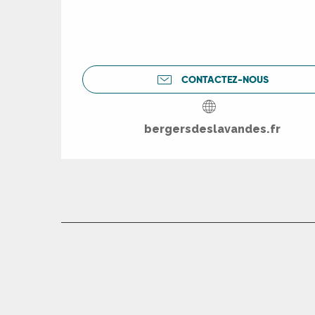
CONTACTEZ-NOUS
bergersdeslavandes.fr
R
ts
rs
ns