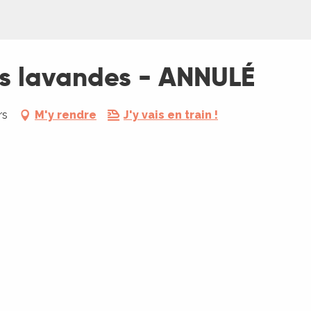
es lavandes - ANNULÉ
rs
M'y rendre
J'y vais en train !