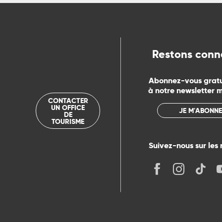
ue
Restons conn
Abonnez-vous grat
à notre newsletter 
CONTACTER
UN OFFICE
JE M'ABONNE
DE
TOURISME
Suivez-nous sur les 
its
r