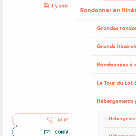
J'y vais en train !
Randonner en itiné
Grandes rando
Grands itinérai
Randonnées à c
Le Tour du Lot 
Hébergements 
Hébergemen
06 85 56 84
▒▒
CONTACTEZ-NOUS