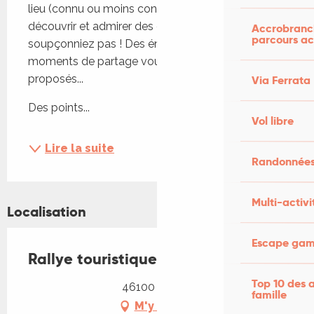
lieu (connu ou moins connu), vous pourrez 
découvrir et admirer des éléments que vous ne 
Accrobranch
parcours ac
soupçonniez pas ! Des énigmes, des jeux, des 
moments de partage vous seront également 
proposés... 
Via Ferrata
Des points...
Vol libre
Lire la suite
Randonnées
Multi-activi
Localisation
Escape game
Rallye touristique : Rock'ccitanie
Top 10 des a
46100 Figeac
famille
M'y rendre