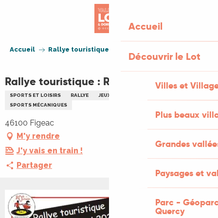
Aller
au
Accueil
contenu
principal
Accueil
Rallye touristique : Rock'ccitanie
Découvrir le Lot
Rallye touristique : Rock'ccitanie
Villes et Villag
SPORTS ET LOISIRS
RALLYE
JEUX
PATRIMOINE
PLEIN AIR
SPORTS MÉCANIQUES
Plus beaux vill
46100 Figeac
M'y rendre
Grandes vallée
J'y vais en train !
Partager
Paysages et val
Parc - Géoparc
Quercy