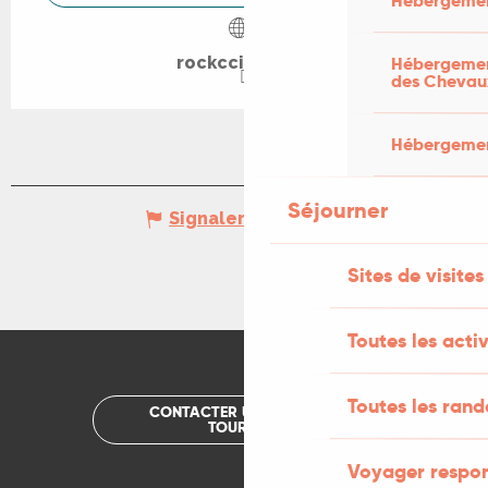
Hébergemen
Hébergement
rockccitanie.fr
des Chevau
Hébergement
Séjourner
Signaler une erreur
Sites de visites
Toutes les activ
Toutes les ran
CONTACTER UN OFFICE DE
TOURISME
Voyager respo