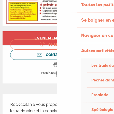
Toutes les peti
Se baigner en e
Ouverture et coordonnées
Naviguer en c
ÉVÉNEMENT TERMINÉ
06 85 56 84
▒▒
Autres activités
CONTACTEZ-NOUS
Les trails du
rockccitanie.fr
Pêcher dans
Escalade
Description
Rock'ccitanie vous propose une journée basée sur 
Spéléologie
le patrimoine et la convivialité. Quel que soit le 