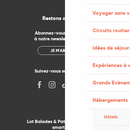
Voyager sans v
Restons connectés
Circuits routier
Abonnez-vous gratuitement
à notre newsletter mensuelle
Idées de séjou
JE M'ABONNE
Expériences à 
Suivez-nous sur les réseaux !
Grands Evènem
Hébergements
Hôtels
Lot Balades & Patrimoines sur votre
smartphone