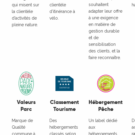
souhaitent
qui misent sur
clientèle
h
adapter leur offre
la clientèle
d’itinérance à
à une exigence
d’activités de
vélo.
en matière de
pleine nature.
gestion durable
et de
sensibilisation
des clients, et la
faire reconnaître.
Valeurs
Classement
Hébergement
Parc
Tourisme
Pêche
Marque de
Des
Un label dédié
D
Qualité
hébergements
aux
a
commune à
classés selon
hébergements
r