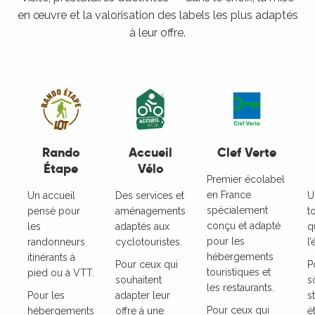
en œuvre et la valorisation des labels les plus adaptés
à leur offre.
Rando
Accueil
Clef Verte
Étape
Vélo
Premier écolabel
en France
Un accueil
Des services et
U
spécialement
pensé pour
aménagements
t
conçu et adapté
les
adaptés aux
q
pour les
randonneurs
cyclotouristes.
l
hébergements
itinérants à
Pour ceux qui
P
touristiques et
pied ou à VTT.
souhaitent
s
les restaurants.
Pour les
adapter leur
s
Pour ceux qui
hébergements
offre à une
é