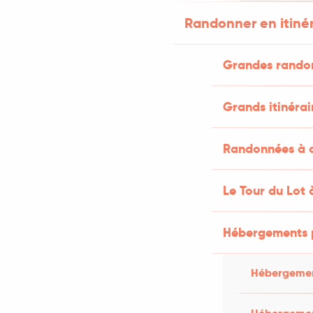
Randonner en itiné
Grandes rando
Grands itinérai
Randonnées à c
Le Tour du Lot 
Hébergements 
Hébergemen