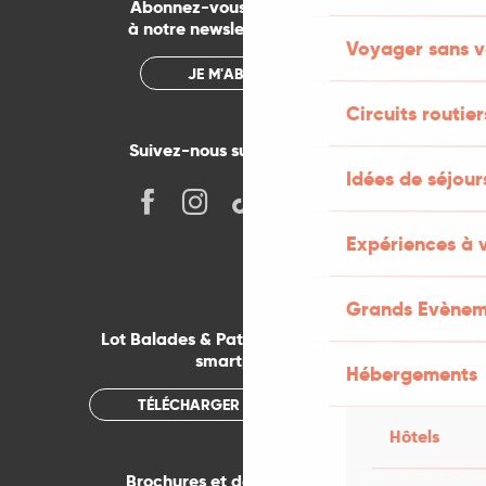
Abonnez-vous gratuitement
à notre newsletter mensuelle
Voyager sans v
JE M'ABONNE
Circuits routier
Suivez-nous sur les réseaux !
Idées de séjou
Expériences à 
Grands Evènem
Lot Balades & Patrimoines sur votre
smartphone
Hébergements
TÉLÉCHARGER L'APPLICATION
Hôtels
Brochures et documentations