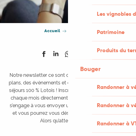
Les vignobles d
Accueil
Newsletter
Patrimoine
Produits du ter
Bouger
Notre newsletter ce sont des découvertes, des bons
plans, des évènements et des bonnes idées pour des
Randonner à v
séjours 100 % Lotois ! Inscrivez-vous pour la recevoir
chaque mois directement dans votre boite mail. On
Randonner à vé
s’engage à vous envoyer un mail maximum par mois
et vous pourrez vous désabonner à tout moment.
Alors qu’attendez-vous ?
Randonner à V