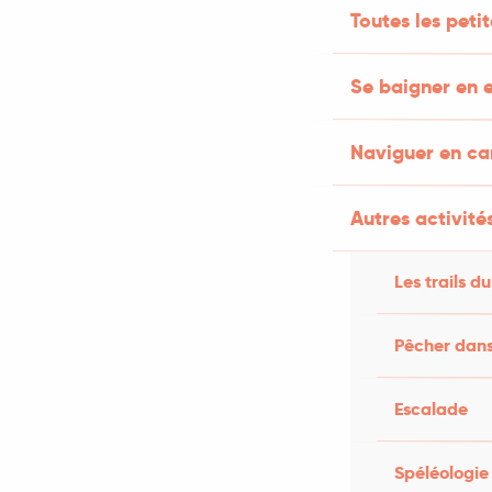
Toutes les peti
Se baigner en e
Naviguer en c
Autres activités
Les trails du
Pêcher dans
Escalade
Spéléologie