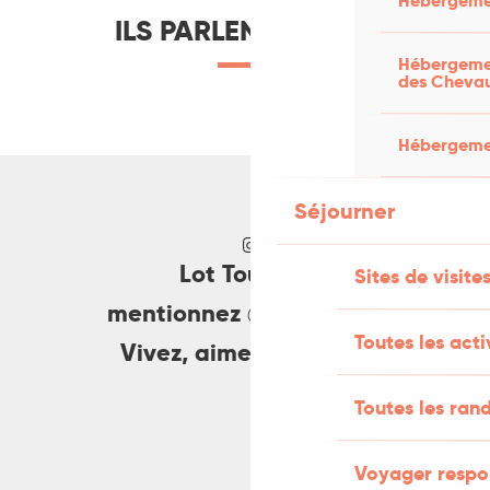
Hébergemen
ILS PARLENT DU LOT
Hébergemen
des Cheva
Des blogueurs sous le charme
Hébergemen
LIRE LA SUITE
Séjourner
Lot Tourisme
Sites de visite
mentionnez @lottourisme
Toutes les activ
Vivez, aimez, partagez
Toutes les ran
Voyager respo