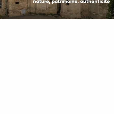
nature, patrimoine, authenticité
Réservez en direct
-
+
adulte(s)
-
+
enfant(s)
RECHERCHER