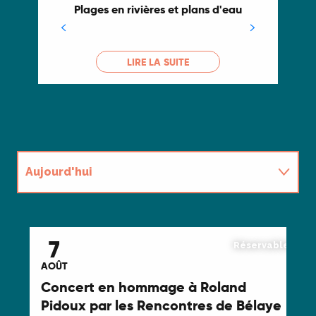
Plages en rivières et plans d'eau
LIRE LA SUITE
Aujourd'hui
Demain
7
Réservable
Ce weekend
AOÛT
AO
Concert en hommage à Roland
Co
Tout l'agenda
Pidoux par les Rencontres de Bélaye
ch