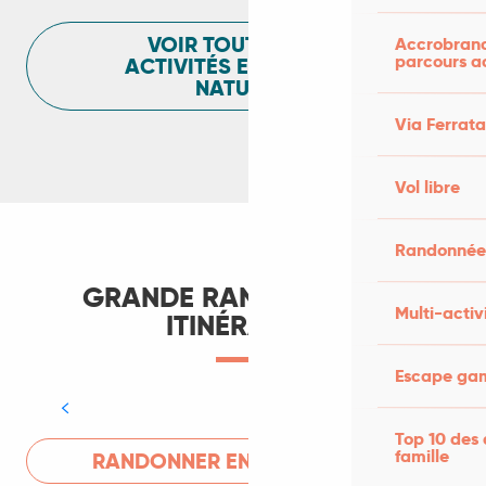
VOIR TOUTES LES
Accrobranch
parcours a
ACTIVITÉS ET LOISIRS
NATURE
Via Ferrata
Vol libre
Randonnées
GRANDE RANDONNÉE ET
Multi-activ
ITINÉRANCE
Escape gam
Grandes randonnées pédestres
Top 10 des 
famille
RANDONNER EN ITINÉRANCE