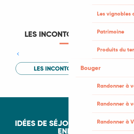
Les vignobles 
Patrimoine
LES INCONTOURNABLES
La vallée du Lot
Produits du ter
et sa rivière aux méandres majestueux
Bouger
LES INCONTOURNABLES
Randonner à v
Randonner à v
Randonner à 
IDÉES DE SÉJOURS ET WEEK-
Week-end de Pâques dans le Lot
ENDS