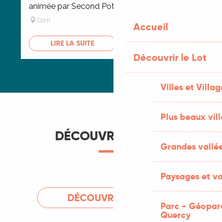
animée par Second Poto.
Exp
Corn
Accueil
F
LIRE LA SUITE
Découvrir le Lot
Villes et Villag
Plus beaux vil
DÉCOUVRIR LE LOT
Grandes vallé
Parc – Géoparc des Causses du Quercy
Paysages et vallées intimes
Les vignobles du Lot
Grottes et Gouffres
Produits du terroir
Grandes vallées
Villes et villages
Patrimoine
Paysages et va
DÉCOUVRIR LE LOT
Parc - Géopar
Quercy