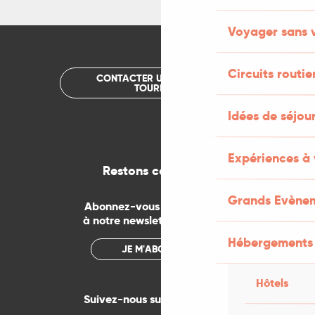
Voyager sans 
Circuits routie
CONTACTER UN OFFICE DE
TOURISME
Idées de séjou
Expériences à 
Restons connectés
Grands Evène
Abonnez-vous gratuitement
à notre newsletter mensuelle
Hébergements
JE M'ABONNE
Hôtels
Suivez-nous sur les réseaux !