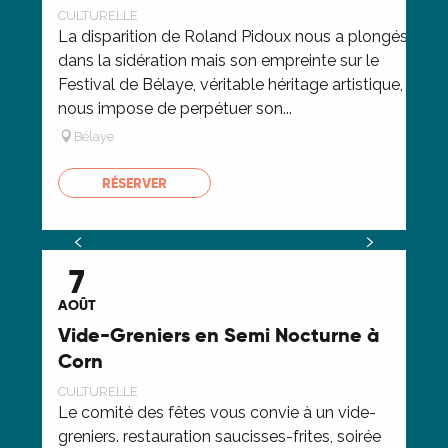
CULTURELLE
MAN
La disparition de Roland Pidoux nous a plongés
Ven
dans la sidération mais son empreinte sur le
Châ
Festival de Bélaye, véritable héritage artistique,
exc
nous impose de perpétuer son...
pia
Bélaye
D
RÉSERVER
7
AO
AOÛT
Fij
Vide-Greniers en Semi Nocturne à
d’
Corn
MAN
CULTURELLE
L’a
Le comité des fêtes vous convie à un vide-
jou
greniers. restauration saucisses-frites, soirée
cél