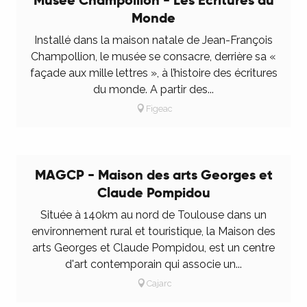
Musée Champollion - Les Ecritures du
Monde
Installé dans la maison natale de Jean-François
Champollion, le musée se consacre, derrière sa «
façade aux mille lettres », à l’histoire des écritures
6
du monde. A partir des...
SEPT.
Figeac
Visite guidée adulte, exposition
«Hangeul, la volonté d’un roi», musée
Champollion Figeac
MAGCP - Maison des arts Georges et
À l’occasion du 140e anniversaire des relations
Claude Pompidou
diplomatiques entre la France et la Corée, le
Musée Champollion - Les Écritures du Monde de
Située à 140km au nord de Toulouse dans un
Figeac et le National Museum of...
environnement rural et touristique, la Maison des
arts Georges et Claude Pompidou, est un centre
2
d'art contemporain qui associe un...
SEPT.
Cajarc
Exposition à la MAGCP de Cajarc : un