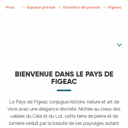
Pros
Espace presse
Dossiers de presse
Figeac
Chiffres clés
BIENVENUE DANS LE PAYS DE
FIGEAC
Visiter
Activités
Le Pays de Figeac conjugue histoire, nature et art de
Savoir-faire
vivre avec une élégance discrète. Nichée au creux des
Personnalités
vallées du Célé et du Lot, cette terre de pierre et de
lumière séduit par la beauté de ses paysages autant
Hébergements