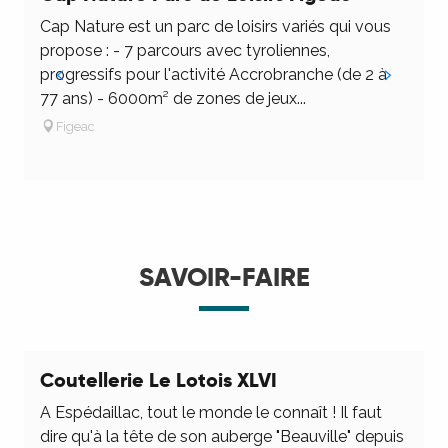
Cap Nature est un parc de loisirs variés qui vous
K
propose : - 7 parcours avec tyroliennes,
v
progressifs pour l'activité Accrobranche (de 2 à
n
77 ans) - 6000m² de zones de jeux...
v
Figeac
SAVOIR-FAIRE
Coutellerie Le Lotois XLVI
A Espédaillac, tout le monde le connaît ! Il faut
S
dire qu'à la tête de son auberge "Beauville" depuis
d