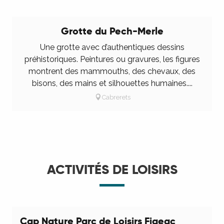
désir souterrain, Lionel Sabatté
Après plusieurs séjours dans le Quercy à
Grotte du Pech-Merle
l’invitation de la Maison des arts, à la découverte
Une grotte avec d’authentiques dessins
du territoire et de ses richesses souterraines,
préhistoriques. Peintures ou gravures, les figures
Lionel Sabatté, nommé au Prix...
montrent des mammouths, des chevaux, des
bisons, des mains et silhouettes humaines....
Cabrerets
Grotte du Pech Merle 1926 – 2026 : un
siècle d’ouverture au public
ACTIVITÉS DE LOISIRS
Cap Nature Parc de Loisirs Figeac