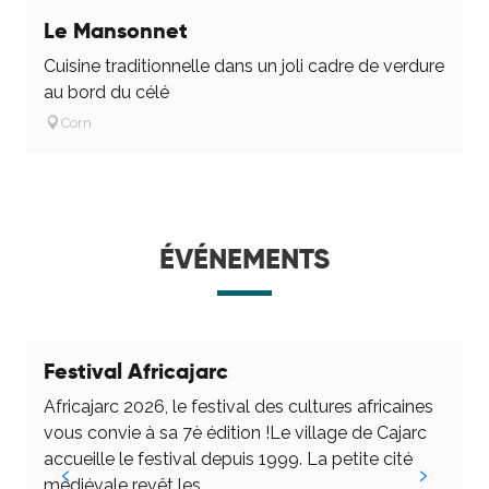
Le Mansonnet
Cuisine traditionnelle dans un joli cadre de verdure
au bord du célé
Corn
ÉVÉNEMENTS
Festival Africajarc
Africajarc 2026, le festival des cultures africaines
vous convie à sa 7è édition !Le village de Cajarc
P
accueille le festival depuis 1999. La petite cité
S
médiévale revêt les...
d