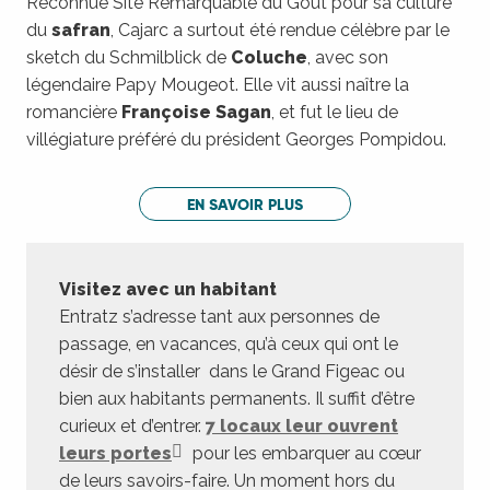
Reconnue Site Remarquable du Goût pour sa culture
du
safran
, Cajarc a surtout été rendue célèbre par le
sketch du Schmilblick de
Coluche
, avec son
légendaire Papy Mougeot. Elle vit aussi naître la
romancière
Françoise Sagan
, et fut le lieu de
villégiature préféré du président Georges Pompidou.
EN SAVOIR PLUS
Visitez avec un habitant
Entratz s’adresse tant aux personnes de
passage, en vacances, qu’à ceux qui ont le
désir de s’installer dans le Grand Figeac ou
bien aux habitants permanents. Il suffit d’être
curieux et d’entrer.
7 locaux leur ouvrent
leurs portes
pour les embarquer au cœur
de leurs savoirs-faire. Un moment hors du