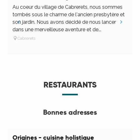
Au coeur du village de Cabrerets, nous sommes
C
tombés sous le charme de l'ancien presbytère et
c
son jardin. Nous avons décidé de nous lancer
m
dans une merveilleuse aventure et de...
a
Cabrerets
RESTAURANTS
Bonnes adresses
Origines - cuisine holistique