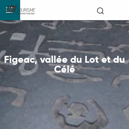
Aller
Recherche
au
contenu
principal
Figeac, vallée du Lot et du
Célé