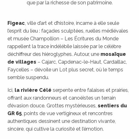
que par la richesse de son patrimoine.
Restaurants
Evénements
Figeac
, ville d’art et d’histoire, incarne à elle seule
l’esprit du lieu : façades sculptées, ruelles médiévales
Circuits routiers
et musée Champollion – Les Écritures du Monde
rappellent la trace indélébile laissée par le célèbre
Programmes de presse
déchiffreur des hiéroglyphes. Autour, une
mosaïque
de villages
– Cajarc, Capdenac-le-Haut, Cardaillac,
Faycelles – dévoile un Lot plus secret, où le temps
semble suspendu.
Ici,
la rivière Célé
serpente entre falaises et prairies,
offrant aux randonneurs et canoéistes un terrain
d’évasion douce. Grottes mystérieuses,
sentiers du
GR 65
, points de vue vertigineux et rencontres
authentiques dessinent une destination vivante,
sincère, qui cultive la curiosité et l’émotion.