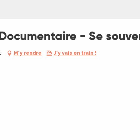
- Documentaire - Se souve
c
M'y rendre
J'y vais en train !