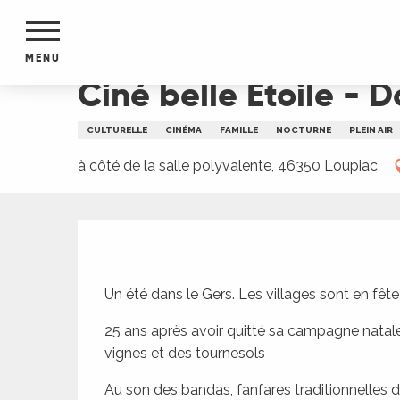
Aller
Accueil
Ciné belle Etoile - Documentaire - Se so
au
contenu
MENU
principal
Ciné belle Etoile - 
NTS
MENTS
CULTURELLE
CINÉMA
FAMILLE
NOCTURNE
PLEIN AIR
S
URS
à côté de la salle polyvalente, 46350 Loupiac
Description
du Lot
dans
s le
Un été dans le Gers. Les villages sont en fête
25 ans après avoir quitté sa campagne natale, l
vignes et des tournesols
e
Au son des bandas, fanfares traditionnelles 