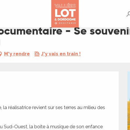
uvenir des tournesols
Documentaire - Se souveni
M'y rendre
J'y vais en train !
a réalisatrice revient sur ses terres au milieu des 
du Sud-Ouest, la boite à musique de son enfance 