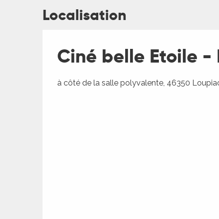
Localisation
Ciné belle Etoile 
ages
à côté de la salle polyvalente, 46350 Loupia
es
es