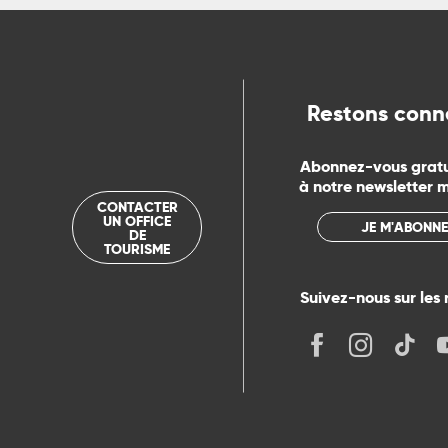
ue
Restons conn
Abonnez-vous grat
à notre newsletter 
CONTACTER
UN OFFICE
JE M'ABONNE
DE
TOURISME
Suivez-nous sur les 
its
r