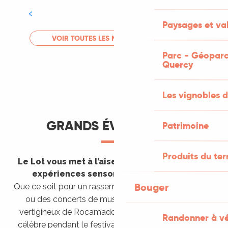
Tout l'agenda
Paysages et val
LIRE LA SUITE
VOIR TOUTES LES MANIFESTATIONS
Parc - Géoparc
Quercy
Les vignobles d
GRANDS ÉVÈNEMENTS
Patrimoine
Produits du ter
Le Lot vous met à l’aise en vous invitant à des
expériences sensorielles étonnantes !
Bouger
Que ce soit pour un rassemblement de montgolfières
ou des concerts de musique sacrée dans le site
vertigineux de Rocamadour, pour écouter un opéra
Randonner à v
célèbre pendant le festival de Saint-Céré ou encore