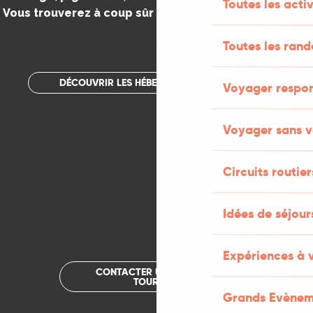
Toutes les activ
Vous trouverez à coup sûr votre bonheur dans le Lot.
.
Toutes les ran
DÉCOUVRIR LES HÉBERGEMENTS INSOLITES
Voyager respo
Voyager sans v
Circuits routier
Idées de séjou
Expériences à 
CONTACTER UN OFFICE DE
TOURISME
Grands Evènem