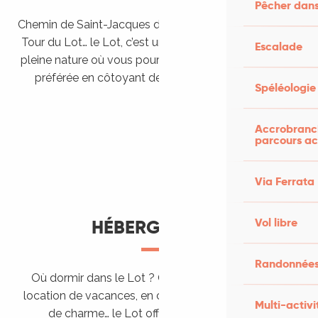
Pêcher dans
Chemin de Saint-Jacques de Compostelle, Véloroutes,
Tour du Lot… le Lot, c’est une véritable destination de
Escalade
pleine nature où vous pourrez pratiquer votre activité
préférée en côtoyant des paysages grandioses.
Spéléologie
Randonner en itinérance
Le Lot en car et en train
Balades et randonnées
Accrobranch
parcours ac
Via Ferrata
Vol libre
HÉBERGEMENTS
Randonnées
Où dormir dans le Lot ? Chez l’habitant, dans une
location de vacances, en camping, ou dans un hôtel
Multi-activi
de charme… le Lot offre des hébergements