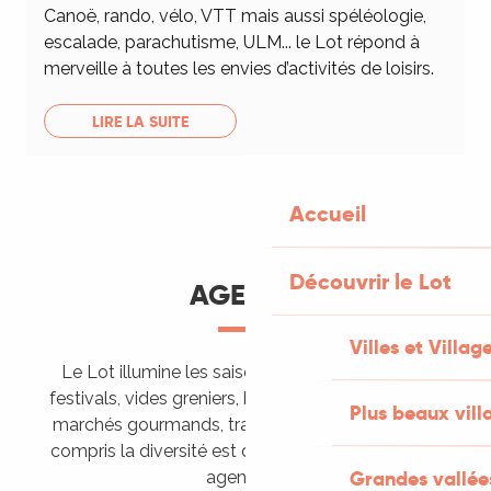
Canoë, rando, vélo, VTT mais aussi spéléologie,
escalade, parachutisme, ULM... le Lot répond à
merveille à toutes les envies d’activités de loisirs.
LIRE LA SUITE
Accueil
Découvrir le Lot
AGENDA
Villes et Villag
Le Lot illumine les saisons de ses animations :
festivals, vides greniers, brocantes, fêtes votives,
Plus beaux vill
marchés gourmands, trails sportifs… Vous l’aurez
compris la diversité est de mise, alors tous à vos
Grandes vallée
agendas !