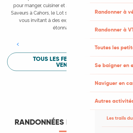
pour manger, cuisiner et s’amuser pendant Lot of
Randonner à vé
Saveurs à Cahors, le Lot sait vous mettre à l’aise en
vous invitant à des expériences sensorielles
Festival Lot of Saveurs
étonnantes !
Randonner à V
LIRE LA SUITE
Toutes les peti
TOUS LES FESTIVALS À
VENIR
Se baigner en e
Naviguer en c
Autres activités
Les trails du
RANDONNÉES ET ITINÉRANCE