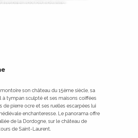
i respire la douceur de vivre
LIRE LA SUITE
ne
romontoire son château du 15ème siècle, sa
l à tympan sculpté et ses maisons coiffées
 de pierre ocre et ses ruelles escarpées lui
édiévale enchanteresse. Le panorama offre
llée de la Dordogne, sur le château de
tours de Saint-Laurent.
oubressac