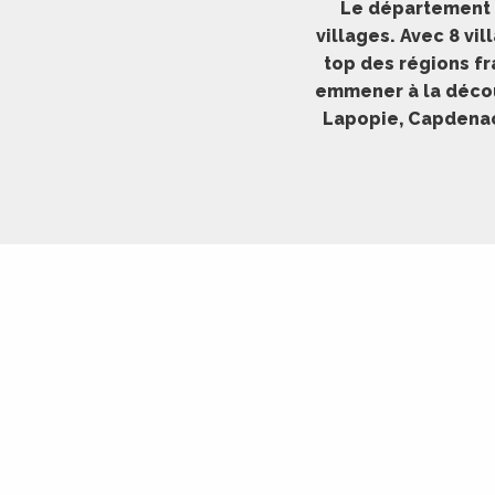
Le département d
ches,
villages. Avec 8 vi
 et
top des régions fr
car
emmener à la décou
ues
Lapopie, Capdenac-
a
ents
es
ents
es
ités
ames
piste
 faire