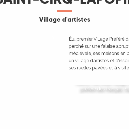
Village d'artistes
Élu premier Village Préféré 
perché sur une falaise abrup
médiévale, ses maisons en pi
un village d’artistes et d’ins
Saint
ses ruelles pavées et à visiter
Classé Plus beau Village
préféré des français, 