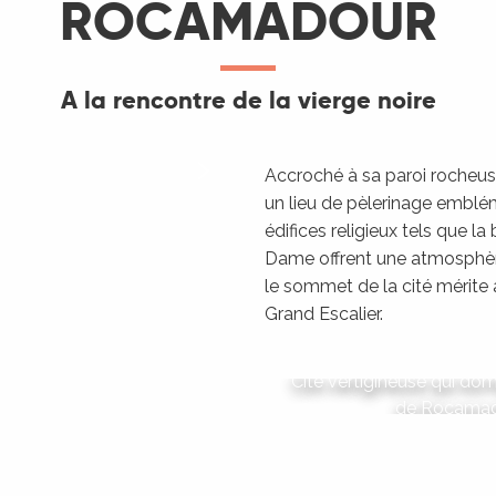
ROCAMADOUR
A la rencontre de la vierge noire
Accroché à sa paroi rocheu
un lieu de pèlerinage emblém
édifices religieux tels que l
Dame offrent une atmosphèr
le sommet de la cité mérit
Grand Escalier.
R
Cité vertigineuse qui dom
de Rocamado