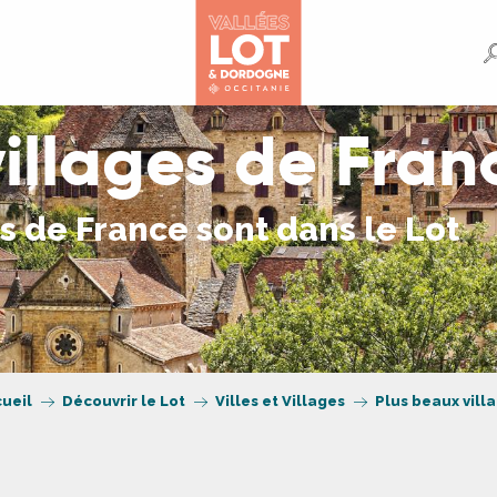
illages de Fran
s de France sont dans le Lot
ueil
Découvrir le Lot
Villes et Villages
Plus beaux vill