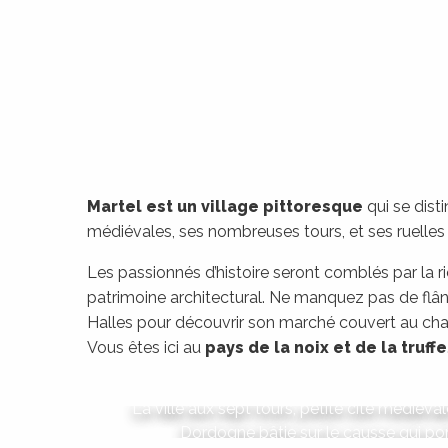
Martel est un village pittoresque
qui se dist
médiévales, ses nombreuses tours, et ses ruelles
Les passionnés d’histoire seront comblés par la 
patrimoine architectural. Ne manquez pas de flâ
Halles pour découvrir son marché couvert au ch
Vous êtes ici au
pays de la noix et de la truffe
Martel
La ville aux sept tours, petite cité médiéval
Dordogne bâtie sur le causse qui p