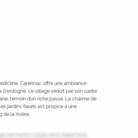
dictine, Carennac offre une ambiance
e la Dordogne, ce village séduit par son cadre
ane, témoin d’un riche passé. Le charme de
es jardins fleuris est propice à une
de la rivière.
Carennac
es de France » joyau de la vallée de la