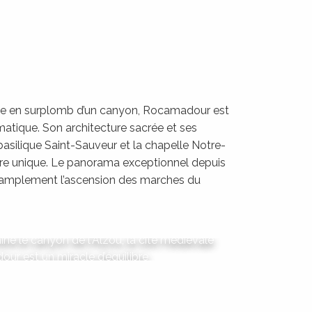
se en surplomb d’un canyon, Rocamadour est
atique. Son architecture sacrée et ses
a basilique Saint-Sauveur et la chapelle Notre-
e unique. Le panorama exceptionnel depuis
e amplement l’ascension des marches du
ocamadour
ine le canyon de l'Alzou, la cité médiévale
ur est un miracle d’équilibre
LIRE LA SUITE