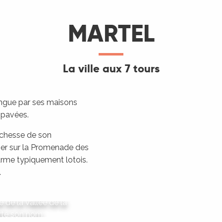
MARTEL
La ville aux 7 tours
ingue par ses maisons
 pavées.
richesse de son
ner sur la Promenade des
arme typiquement lotois.
.
e de la Vallée de la
orte son nom