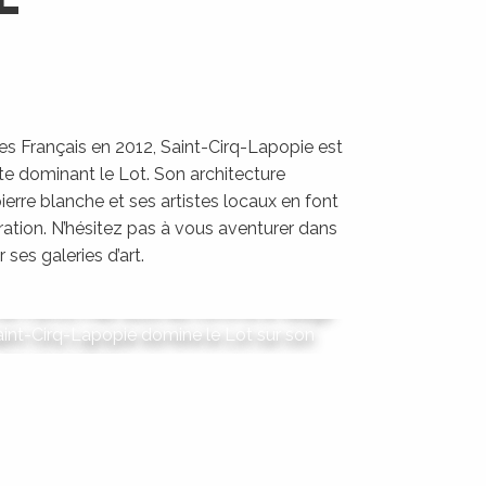
des Français en 2012, Saint-Cirq-Lapopie est
te dominant le Lot. Son architecture
erre blanche et ses artistes locaux en font
piration. N’hésitez pas à vous aventurer dans
-Cirq-Lapopie
 ses galeries d’art.
 de France mais aussi élu comme le village
Saint-Cirq-Lapopie domine le Lot sur son
éperon rocheux.
LIRE LA SUITE