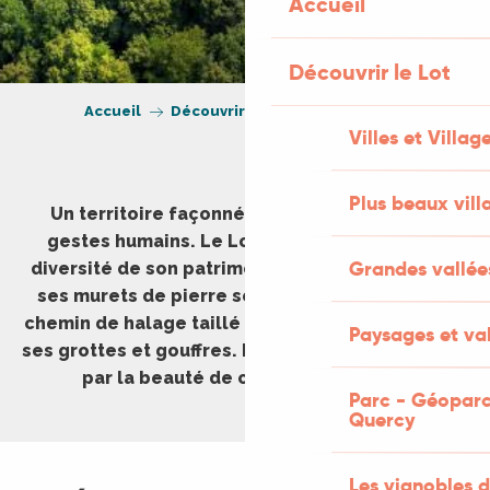
Accueil
Découvrir le Lot
Accueil
Découvrir le Lot
Patrimoine
Villes et Villag
Plus beaux vill
Un territoire façonné par les siècles et les
gestes humains. Le Lot impressionne par la
Grandes vallée
diversité de son patrimoine avec ses châteaux,
ses murets de pierre sèche, ses caselles, son
chemin de halage taillé dans la roche ou encore
Paysages et val
ses grottes et gouffres. Laissez-vous surprendre
par la beauté de ces lieux uniques…
Parc - Géoparc
Quercy
Les vignobles d