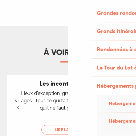
Grandes rando
Grands itinérai
Randonnées à c
À VOIR AUSSI
Le Tour du Lot 
Les incontournables
Hébergements 
Lieux d'exception, grands sites, plus beaux
villages... tout ce qui fait la renommée du Lot et
Hébergemen
qu'il ne faut pas manquer.
Hébergemen
LIRE LA SUITE