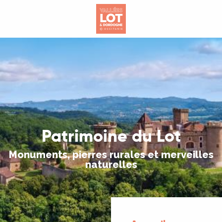
Aller
au
contenu
principal
Patrimoine du Lot
Monuments, pierres rurales et merveilles
naturelles