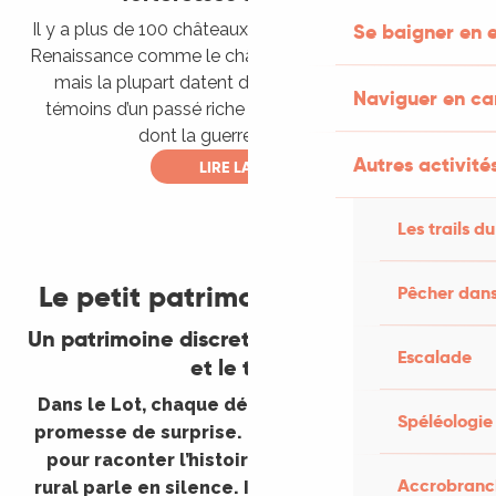
Se baigner en e
Il y a plus de 100 châteaux dans le Lot ! Certains sont
Renaissance comme le château d’Assier par exemple,
mais la plupart datent du Moyen Âge. Il sont les
Naviguer en c
témoins d’un passé riche en conflits et en batailles
dont la guerre de Cent ans.
Autres activités
LIRE LA SUITE
Les trails du
©
Le petit patrimoine rural du Lot
Pêcher dans
Un patrimoine discret, façonné par la main
Escalade
et le temps
Dans le Lot, chaque détour de sentier est une
Spéléologie
promesse de surprise. Ici, pas besoin de faste
pour raconter l’histoire : le petit patrimoine
Accrobranch
rural parle en silence. Il se découvre au fil des