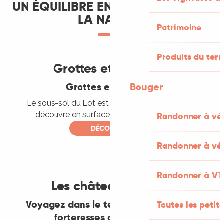
UN ÉQUILIBRE ENTRE L'HOMME ET
LA NATURE
Patrimoine
©
Produits du ter
Grottes et Gouffres
Grottes et gouffres
Bouger
Le sous-sol du Lot est à l'égal de ce que l'on y
découvre en surface : richesse et beauté !
Randonner à v
DÉCOUVRIR
Randonner à vé
©
Randonner à V
Les châteaux du Lot
Voyagez dans le temps, explorez des
Toutes les peti
forteresses de caractère