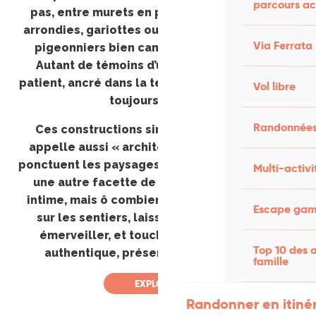
parcours ac
pas, entre murets en pierre sèche, cazelles
arrondies, gariottes oubliées, puits, lavoirs et
Via Ferrata
pigeonniers bien campés dans la lumière.
Autant de témoins d’un savoir-faire lotois
patient, ancré dans la terre et les gestes d’hier,
Vol libre
toujours vivants.
Randonnées
Ces constructions simples et utiles, qu’on
appelle aussi « architecture vernaculaire »,
ponctuent les paysages du Lot. Elles racontent
Multi-activi
une autre facette de l’identité locale, plus
intime, mais ô combien précieuse. En flânant
Escape game
sur les sentiers, laissez-vous surprendre,
émerveiller, et touchez du regard un Lot
Top 10 des a
authentique, préservé, bâti pour durer.
famille
EXPLORER
Randonner en itiné