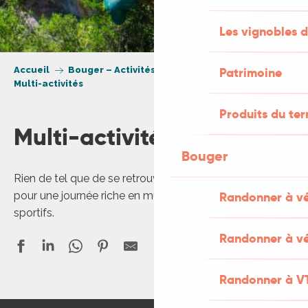
Les vignobles d
Accueil
Bouger – Activités et loisirs nature
Patrimoine
Multi-activités
Produits du ter
Multi-activités
Bouger
Rien de tel que de se retrouver en famille ou entre amis
pour une journée riche en multi-activités de loisirs
Randonner à v
sportifs.
Randonner à vé
Randonner à V
Cap Nature Parc de Loisirs Figeac