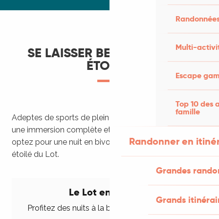
Randonnées
Multi-activi
SE LAISSER BERCER PAR LES
ÉTOILES
Escape game
Top 10 des a
famille
Adeptes de sports de pleine nature, vous recherchez
une immersion complète et une déconnexion totale,
Randonner en itiné
optez pour une nuit en bivouac sous le ciel noir et
étoilé du Lot.
Grandes rando
Le Lot en bivouac
Grands itinérai
Profitez des nuits à la belle étoile dans le Lot !