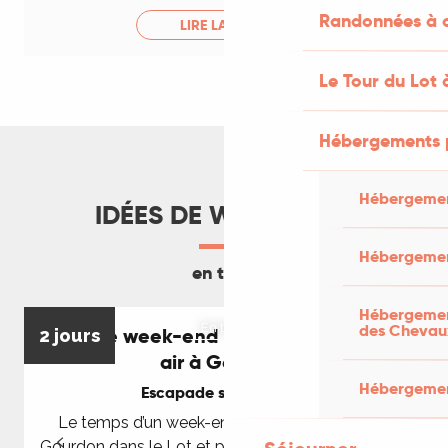
Randonnées à c
LIRE LA SUITE
Le Tour du Lot 
Hébergements 
Hébergemen
IDÉES DE WEEK-ENDS
Hébergemen
en train
Hébergement
des Chevau
En train
Idée de week-end patrimoine et plein
2 jours
2
air à Gourdon
Hébergement
Escapade sans voiture
Le temps d’un week-end, posez vos valises à
Gourdon dans le Lot et profitez-en pour découvrir