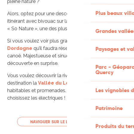
pleine nature ?
Plus beaux vill
Alors, optez pour une descente en canoë, un parcours
itinérant avec bivouac sur la
vallée du Célé
, rivière
« So Nature », une des plus secrètes du Lot.
Grandes vallée
Si vous voulez voir plus grand, c’est en
Vallée de la
Paysages et val
Dordogne
qu’il faudra réserver votre descente en
canoë. Majestueuse et sinueuse, elle vous mènera de
découverte en surprise.
Parc - Géoparc
Quercy
Vous voulez découvrir la rivière sans effort, alors
destination la
Vallée du Lot
avec ses bateaux
Les vignobles d
habitables et promenades. Et pour aller jusqu’au bout,
choisissez les électriques !
Patrimoine
NAVIGUER SUR LE LOT - PLUS D'INFOS
Produits du ter