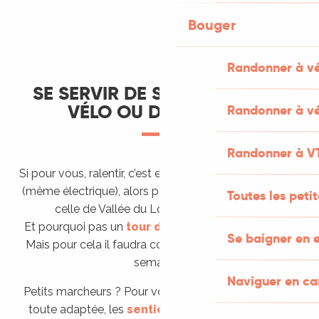
Bouger
Randonner à v
SE SERVIR DE SES PIEDS, D'UN
VÉLO OU D'UNE SELLE
Randonner à vé
Randonner à V
Si pour vous, ralentir, c’est en faisant une virée en
vélo
(même électrique), alors parcourez
les véloroutes
,
Toutes les peti
celle de Vallée du Lot ou de la Bouriane.
Et pourquoi pas un
tour du Lot à pied ou à VTT
?
Se baigner en e
Mais pour cela il faudra compter plusieurs jours voir
semaines.
Naviguer en c
Petits marcheurs ? Pour vous aussi il existe une offre
toute adaptée, les
sentiers d’interprétation ou