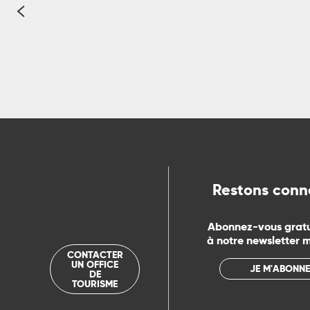
R
ts
rs
ns
Restons conn
ue
Abonnez-vous grat
à notre newsletter 
CONTACTER
UN OFFICE
JE M'ABONNE
DE
TOURISME