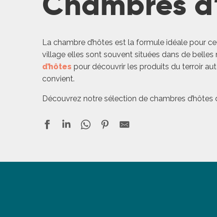
Chambres d
ches,
 et
car
La chambre d’hôtes est la formule idéale pour c
ues
village elles sont souvent situées dans de bell
a
d’hôtes
pour découvrir les produits du terroir au
convient.
ents
Découvrez notre sélection de chambres d’hôtes d
es
ents
es
ités
ames
piste
Domaine de L'Isle Basse
Maison d'Hôtes de Charme La Bruyle
La Quintarde
 faire
Maison Saint Privat
ages
Maison Les Chandelles