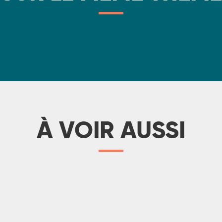
ec tables d’hôtes
À VOIR AUSSI
Tous les hébergements
ances, gîte et location, chambre d'hôte, hébergement insolite : da