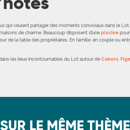
’hôtes
eux qui veulent partager des moments conviviaux dans le Lot
es maisons de charme. Beaucoup disposent d’une
piscine
pour
tour de la table des propriétaires. En famille, en couple ou en
ans les lieux incontournables du Lot autour de
Cahors
,
Fig
SUR LE MÊME THÈME