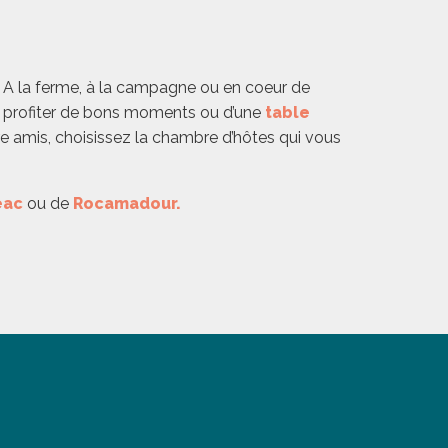
. A la ferme, à la campagne ou en coeur de
 profiter de bons moments ou d’une
table
tre amis, choisissez la chambre d’hôtes qui vous
eac
ou de
Rocamadour.