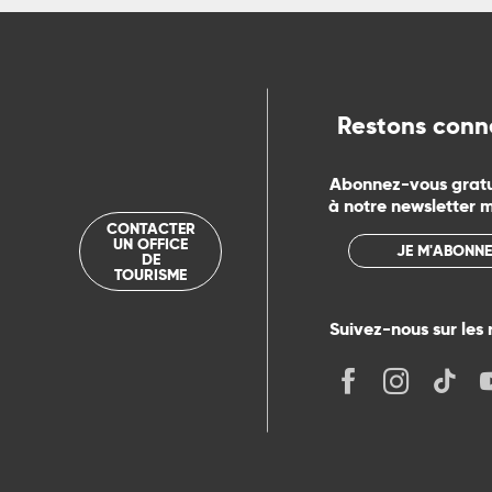
ue
Restons conn
Abonnez-vous grat
à notre newsletter 
CONTACTER
UN OFFICE
JE M'ABONNE
DE
TOURISME
Suivez-nous sur les 
its
r