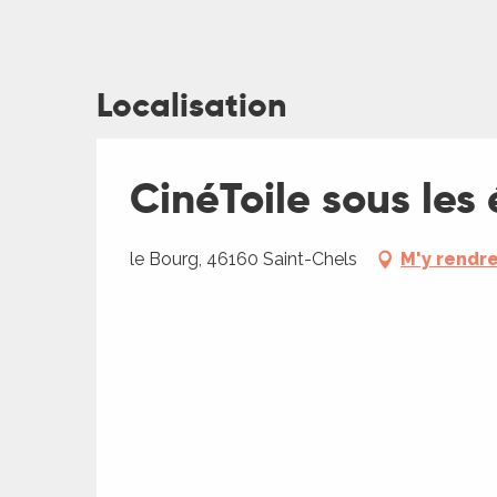
Localisation
ages
CinéToile sous les 
es
le Bourg, 46160 Saint-Chels
M'y rendr
es