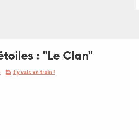
étoiles : "Le Clan"
e
J'y vais en train !