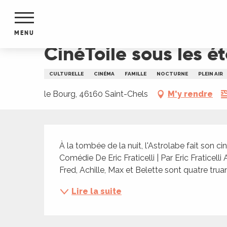
Aller
Accueil
CinéToile sous les étoiles : "Le Clan"
au
contenu
MENU
principal
CinéToile sous les ét
NTS
MENTS
CULTURELLE
CINÉMA
FAMILLE
NOCTURNE
PLEIN AIR
S
URS
le Bourg, 46160 Saint-Chels
M'y rendre
Description
du Lot
À la tombée de la nuit, l'Astrolabe fait son ci
dans
Comédie De Eric Fraticelli | Par Eric Fraticelli A
s le
Fred, Achille, Max et Belette sont quatre trua
Lire la suite
e