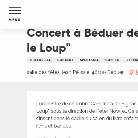
Aller
Accueil
Concert à Béduer de l'orchestre de cham
au
contenu
MENU
principal
Concert à Béduer de
NTS
MENTS
le Loup"
S
URS
CULTURELLE
CONCERT
SPECTACLE
CONTES
LITTÉR
salle des fêtes Jean Pélissié, 46100 Béduer
du Lot
dans
Description
s le
L'orchestre de chambre Camérata de Figeac int
Loup", sous la direction de Peter Nowfel. Ce 
s’inscrit dans le cadre du salon du livre enf
films et bandes...
e