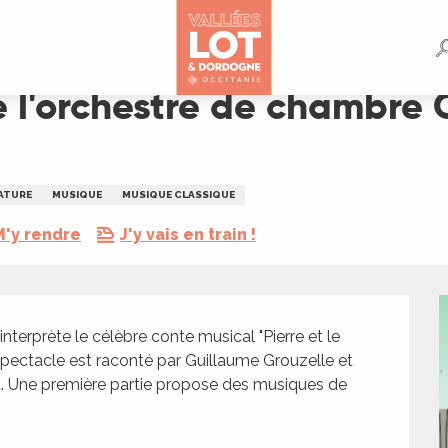
bre Camérata : "Pierre et le Loup"
 l'orchestre de chambre C
ATURE
MUSIQUE
MUSIQUE CLASSIQUE
M'y rendre
J'y vais en train !
erprète le célèbre conte musical "Pierre et le 
spectacle est raconté par Guillaume Grouzelle et 
ant. Une première partie propose des musiques de 