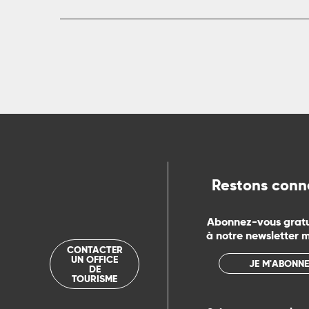
rs
ns
ue
Restons conn
Abonnez-vous grat
à notre newsletter 
CONTACTER
UN OFFICE
JE M'ABONNE
DE
TOURISME