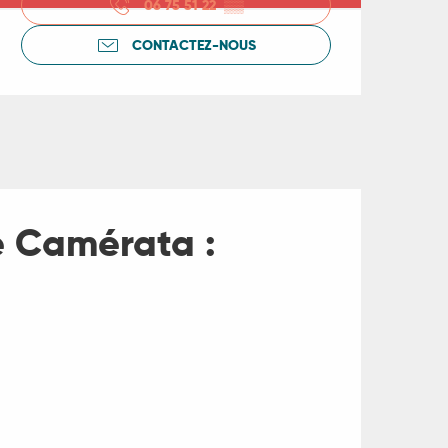
06 75 51 22
▒▒
CONTACTEZ-NOUS
e Camérata :