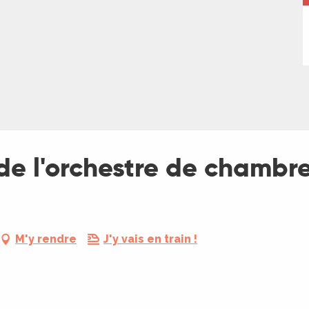
de l'orchestre de chambr
M'y rendre
J'y vais en train !