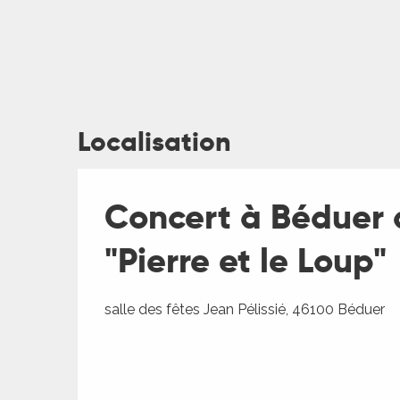
Localisation
ages
Concert à Béduer 
es
"Pierre et le Loup"
es
salle des fêtes Jean Pélissié, 46100 Béduer