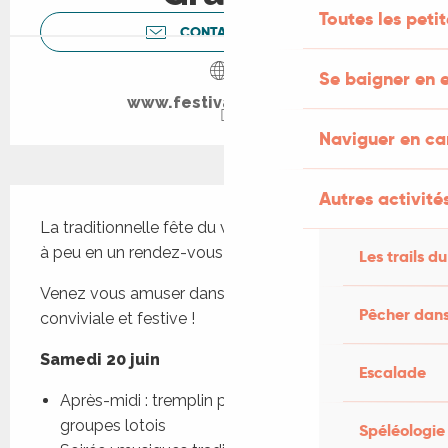
Toutes les peti
CONTACTEZ-NOUS
Se baigner en e
www.festivalceou.com
Naviguer en c
Description
Autres activités
La traditionnelle fête du village se transforme peu 
à peu en un rendez-vous culturel innovant…
Les trails du
Venez vous amuser dans une ambiance 
Pêcher dans
conviviale et festive !
Samedi 20 juin
Escalade
Après-midi : tremplin pour les artistes et les 
groupes lotois
Spéléologie