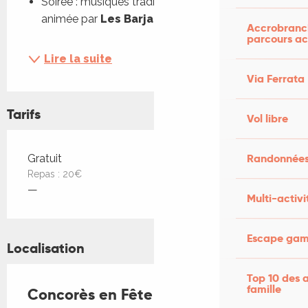
Soirée : musiques traditionnelles occitanes, 
animée par 
Les Barjacaïres
...
Accrobranch
parcours ac
Lire la suite
Via Ferrata
Tarifs
Vol libre
Tarifs 2026
Randonnées
Gratuit
Repas : 20€
—
Multi-activi
Escape game
Localisation
Top 10 des a
famille
Concorès en Fête !