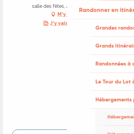
salle des fêtes, 46310 Concorès
Randonner en itiné
M'y rendre
J'y vais en train !
Grandes rando
Grands itinérai
Randonnées à c
Le Tour du Lot 
Hébergements 
Hébergemen