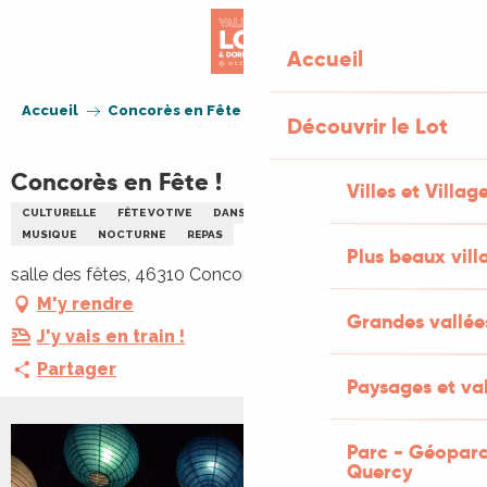
Aller
au
Accueil
contenu
principal
Accueil
Concorès en Fête !
Découvrir le Lot
Concorès en Fête !
Villes et Villag
CULTURELLE
FÊTE VOTIVE
DANSE
FAMILLE
FANFARES BANDAS
MUSIQUE
NOCTURNE
REPAS
Plus beaux vill
salle des fêtes, 46310 Concorès
M'y rendre
Grandes vallée
J'y vais en train !
Partager
Paysages et val
Parc - Géoparc
Quercy