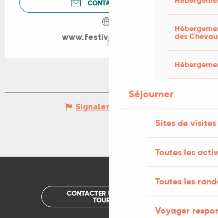
Hébergemen
CONTACTEZ-NOUS
Hébergement
des Chevau
www.festivalceou.com
Hébergement
Séjourner
Signaler une erreur
Sites de visites
Toutes les activ
Toutes les ran
CONTACTER UN OFFICE DE
TOURISME
Voyager respo