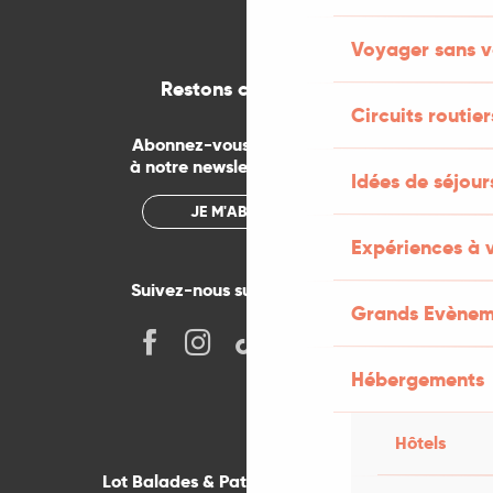
Voyager sans v
Restons connectés
Circuits routier
Abonnez-vous gratuitement
à notre newsletter mensuelle
Idées de séjou
JE M'ABONNE
Expériences à 
Suivez-nous sur les réseaux !
Grands Evènem
Hébergements
Hôtels
Lot Balades & Patrimoines sur votre