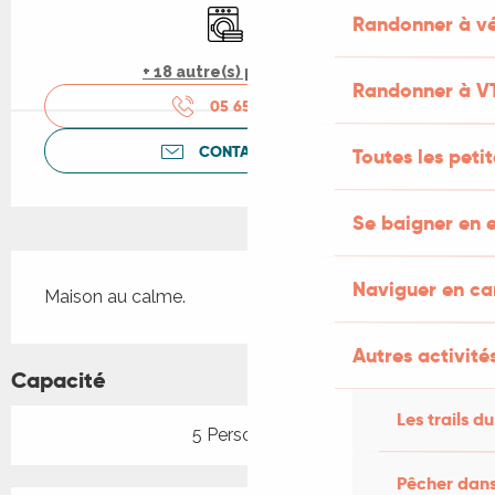
Lave linge
Lave vaisselle
Randonner à vé
+ 18 autre(s) prestation(s)
Randonner à V
05 65 29 43
▒▒
CONTACTEZ-NOUS
Toutes les peti
Se baigner en e
Description
Naviguer en c
Maison au calme.
Autres activités
Capacité
Les trails du
5 Personne(s)
Pêcher dans