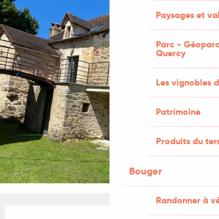
Paysages et val
Parc - Géoparc
Quercy
Les vignobles d
Patrimoine
Produits du ter
Bouger
Randonner à v
Ouverture et coordonnées