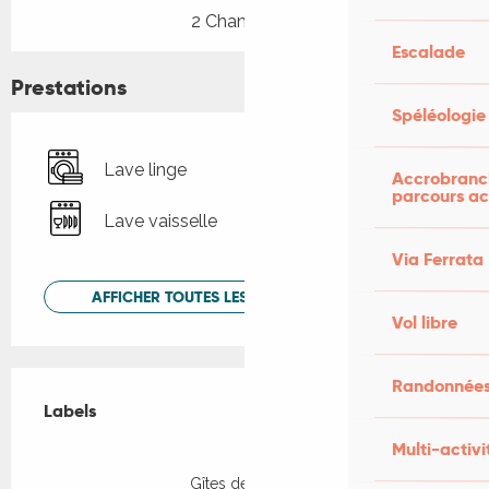
2 Chambre(s)
Escalade
Prestations
Spéléologie
Lave linge
Accrobranch
parcours ac
Lave vaisselle
Via Ferrata
AFFICHER TOUTES LES PRESTATIONS
Vol libre
Offres de prestations
Randonnées
Labels
Labels
Multi-activi
Gîtes de France