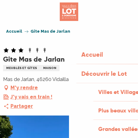
Aller
au
contenu
principal
Accueil
Gîte Mas de Jarlan
Accueil
Gîte Mas de Jarlan
MEUBLÉS ET GÎTES
MAISON
Découvrir le Lot
Mas de Jarlan, 46260 Vidaillac
M'y rendre
Villes et Villag
J'y vais en train !
Partager
Plus beaux vill
Grandes vallée