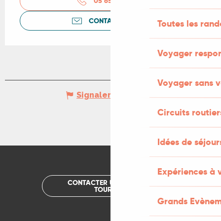
05 65 29 43
▒▒
CONTACTEZ-NOUS
Toutes les ran
Voyager respo
Voyager sans v
Signaler une erreur
Circuits routier
Idées de séjou
Expériences à 
CONTACTER UN OFFICE DE
TOURISME
Grands Evènem