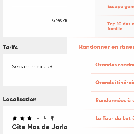
Escape game
Gîtes de France
Top 10 des a
famille
Randonner en itiné
Tarifs
Grandes rando
Tarifs 2026
Semaine (meublé)
—
Grands itinérai
Localisation
Randonnées à c
Le Tour du Lot 
Gîte Mas de Jarlan