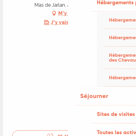
Hébergements 
Mas de Jarlan, 46260 Vidaillac
M'y rendre
Hébergemen
J'y vais en train !
Hébergemen
Hébergement
des Chevau
Hébergement
Séjourner
Sites de visites
Toutes les activ