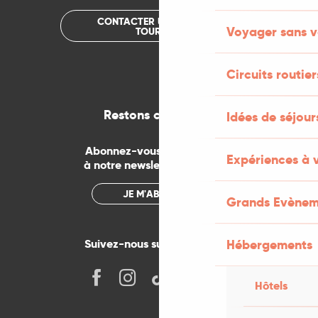
CONTACTER UN OFFICE DE
Voyager sans v
TOURISME
Circuits routier
Restons connectés
Idées de séjou
Abonnez-vous gratuitement
Expériences à 
à notre newsletter mensuelle
JE M'ABONNE
Grands Evènem
Hébergements
Suivez-nous sur les réseaux !
Hôtels