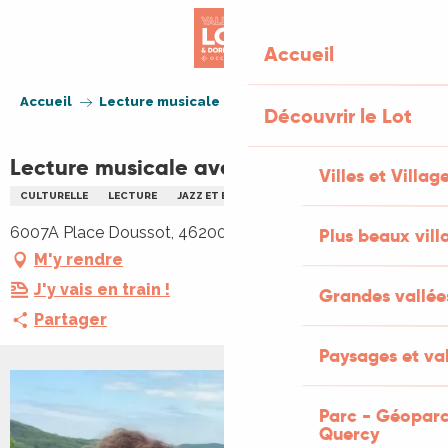
Aller
au
Accueil
contenu
principal
Accueil
Lecture musicale avec Souillac en Jazz
Découvrir le Lot
Lecture musicale avec Souillac en Jazz
Villes et Villag
CULTURELLE
LECTURE
JAZZ ET BLUES
MUSIQUE
6007A Place Doussot, 46200 Souillac
Plus beaux vill
M'y rendre
J'y vais en train !
Grandes vallée
Partager
Paysages et val
Parc - Géoparc
Quercy