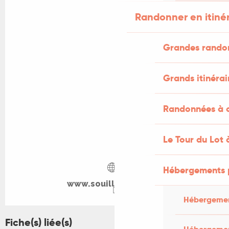
Randonner en itiné
Grandes rando
Grands itinérai
Randonnées à c
Le Tour du Lot 
Hébergements 
www.souillacenjazz.fr
Hébergemen
Fiche(s) liée(s)