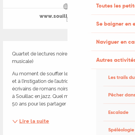
Toutes les peti
www.souillacenjazz.fr
Se baigner en e
Naviguer en c
Description
Quartet de lectures noires et bleues (lecture 
Autres activités
musicale)
Au moment de souffler les 30 bougies du festival 
Les trails du
et à l’instigation de l’autrice Stéphanie Benson, huit 
écrivains de romans noirs ont offert une nouvelle 
Pêcher dans
à Souillac en jazz. Quel meilleur moment que ces 
50 ans pour les partager avec le public...
Escalade
Lire la suite
Spéléologie