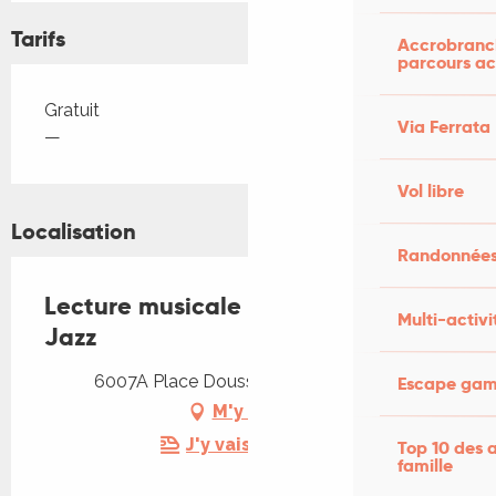
Tarifs
Accrobranch
parcours ac
Tarifs 2026
Gratuit
Via Ferrata
—
Vol libre
Localisation
Randonnées
Lecture musicale avec Souillac en
Multi-activi
Jazz
6007A Place Doussot, 46200 Souillac
Escape game
M'y rendre
J'y vais en train !
Top 10 des a
famille