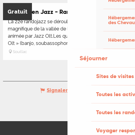
Hébergemen
Souillac en Jazz - Randonnée Jazz
Gratuit
Hébergement
La 22e randojazz se déroulera dans le cadre
des Chevau
magnifique de la vallée de la Dordogne et sera
animée par Jazz Olt.Les quatre musiciens de « Jazz
Hébergement
Olt » (banjo, soubassophone,...
Souillac
Séjourner
Sites de visites
Signaler une erreur
Toutes les activ
Toutes les ran
Voyager respo