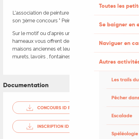
Description
Toutes les peti
L'association de peinture ID de Payrac organise 
son 3ème concours " Peindre Payrac ".
Se baigner en e
Sur le motif ou d'après une photo , le bourg et ses 
hameaux vous offrent des sites sympathiques, 
Naviguer en c
maisons anciennes et leurs détails, portails, 
murets, lavoirs , fontaines , four à pain, églises etc.
Autres activités
Les trails du
Documentation
Pêcher dans
CONCOURS ID PAYRAC
Escalade
INSCRIPTION ID PAYRAC
Spéléologie