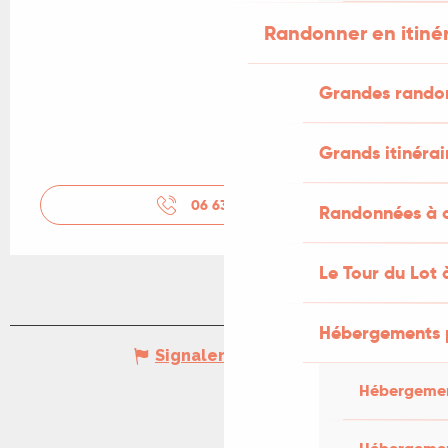
Randonner en itiné
Grandes rando
Grands itinérai
06 63 21 34
▒▒
Randonnées à c
Le Tour du Lot 
Hébergements 
Signaler une erreur
Hébergemen