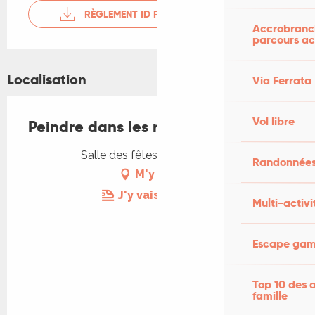
RÈGLEMENT ID PAYRAC
Accrobranch
parcours ac
Localisation
Via Ferrata
Vol libre
Peindre dans les rues de Payrac
Salle des fêtes, 46350 Payrac
Randonnées
M'y rendre
J'y vais en train !
Multi-activi
Escape game
Top 10 des a
famille