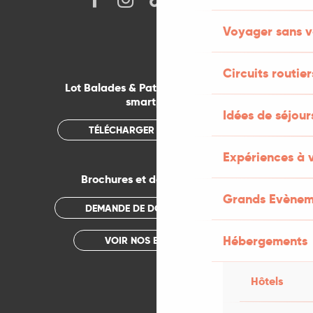
Voyager sans v
Circuits routier
Lot Balades & Patrimoines sur votre
smartphone
Idées de séjou
TÉLÉCHARGER L'APPLICATION
Expériences à 
Brochures et documentations
Grands Evènem
DEMANDE DE DOCUMENTATION
Hébergements
VOIR NOS BROCHURES
Hôtels