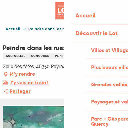
Aller
au
Accueil
contenu
principal
Accueil
Peindre dans les rues de Payrac
Découvrir le Lot
Peindre dans les rues de Payrac
Villes et Villag
CULTURELLE
CONCOURS
PEINTURE
Salle des fêtes, 46350 Payrac
Plus beaux vill
M'y rendre
J'y vais en train !
Grandes vallée
Partager
Paysages et val
Parc - Géoparc
Quercy