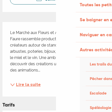
Toutes les peti
Se baigner en e
Description
Le Marché aux Fleurs et Artisanat de Tour-de-
Naviguer en c
Faure rassemble producteurs, artisans et 
créateurs autour de stands variés : plants, 
Autres activités
arbustes, poteries, bijoux, produits locaux comme 
le miel et le vin. Une ambiance conviviale pour 
découvrir des créations uniques et participer à 
Les trails du
des animations...
Pêcher dans
Lire la suite
Escalade
Tarifs
Spéléologie