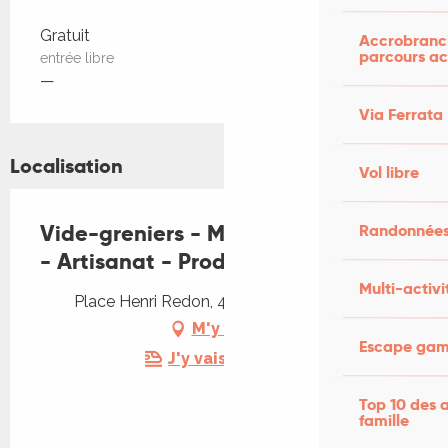
Tarifs 2026
Gratuit
Accrobranch
parcours ac
entrée libre
—
Via Ferrata
Localisation
Vol libre
Vide-greniers - Marché aux Fleurs
Randonnées
- Artisanat - Produits locaux
Multi-activi
Place Henri Redon, 46330 Tour-de-Faure
M'y rendre
Escape game
J'y vais en train !
Top 10 des a
famille