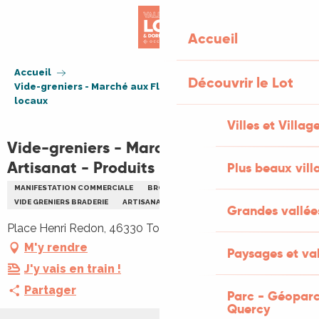
Aller
au
Accueil
contenu
principal
Accueil
Découvrir le Lot
Vide-greniers - Marché aux Fleurs - Artisanat - Produits
locaux
Villes et Villag
Vide-greniers - Marché aux Fleurs -
Artisanat - Produits locaux
Plus beaux vill
MANIFESTATION COMMERCIALE
BROCANTE
FOIRE OU SALON
VIDE GRENIERS BRADERIE
ARTISANAT
FLEURS PLANTES
Grandes vallée
Place Henri Redon, 46330 Tour-de-Faure
M'y rendre
Paysages et val
J'y vais en train !
Partager
Parc - Géoparc
Quercy