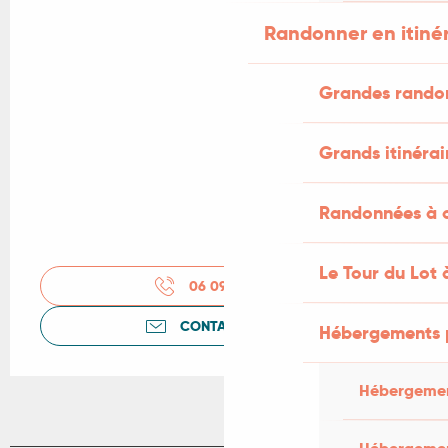
Randonner en itiné
Grandes rando
Grands itinérai
Randonnées à c
Le Tour du Lot 
06 09 47 50
▒▒
CONTACTEZ-NOUS
Hébergements 
Hébergemen