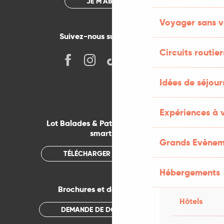
JE M'ABONNE
Voyager sans v
Suivez-nous sur les réseaux !
Circuits routier
Idées de séjou
Expériences à 
Lot Balades & Patrimoines sur votre
smartphone
Grands Evènem
TÉLÉCHARGER L'APPLICATION
Hébergements
Brochures et documentations
Hôtels
DEMANDE DE DOCUMENTATION