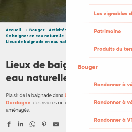
Les vignobles d
Accueil
Bouger – Activités et loisirs nature
Patrimoine
Se baigner en eau naturelle
Lieux de baignade en eau naturelle
Produits du ter
Lieux de baignade en
Bouger
eau naturelle
Randonner à v
Plaisir de la baignade dans
le Lot
,
le Célé
ou
la
Randonner à vé
Dordogne
, des rivières où d’agréables plages ont été
aménagés.
Randonner à V