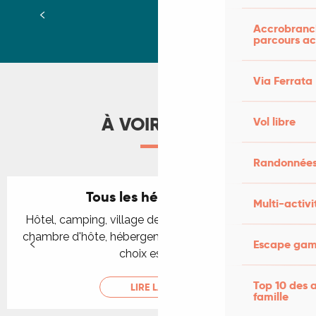
Campings en vallée de la Dordogne
Camping La Truffière
Accrobranch
Camping Rivière de Cabessut
parcours ac
Camping La Paille Basse-Vagues océanes
Camping du Port
Via Ferrata
Camping Le Roc
Camping La Rivière
À VOIR AUSSI
Vol libre
Randonnées
Tous les hébergements
Multi-activi
Hôtel, camping, village de vacances, gîte et location,
chambre d'hôte, hébergement insolite : dans le Lot, le
Escape game
choix est grand !
Top 10 des a
LIRE LA SUITE
famille