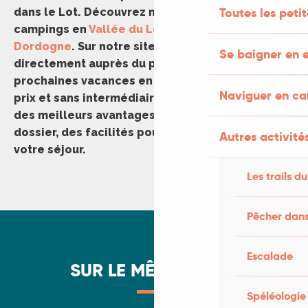
Toutes les peti
dans le Lot. Découvrez notre sélection de
campings en
Vallée du Lot
ou en
Vallée de la
Dordogne
. Sur notre site, vous réservez
Se baigner en e
directement auprès du propriétaire vos
prochaines vacances en camping au meilleur
Naviguer en c
prix et sans intermédiaire. Vous bénéficiez ainsi
des meilleurs avantages : pas ou peu de frais de
dossier, des facilités pour reporter ou annuler
Autres activités
votre séjour.
Les trails du
Pêcher dans
Camping Les Hirondelles
Chill-Lot Camping & Hébergements
Camping Le Moulin du Bel Air
Escalade
SUR LE MÊME THÈME
Camping Le Ventoulou
Camping Le Valenty
Spéléologie
Camping Domaine de la Faurie