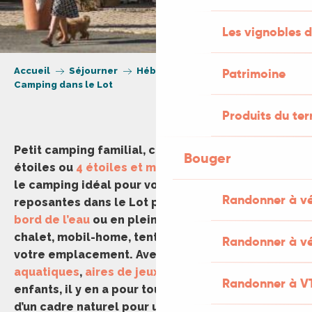
Les vignobles d
Accueil
Séjourner
Hébergement
Patrimoine
Camping dans le Lot
Produits du ter
Petit camping familial, camping à la ferme, 3
Bouger
étoiles ou
4 étoiles et même 5 étoiles
, trouvez
le camping idéal pour vos prochaines vacances
Randonner à v
reposantes dans le Lot parmi un large choix.
Au
bord de l’eau
ou en pleine nature, réservez votre
chalet, mobil-home, tente lodge ou encore
Randonner à vé
votre emplacement. Avec
piscines, espaces
aquatiques
,
aires de jeux
ou animations pour les
Randonner à V
enfants, il y en a pour tous les goûts. Profitez
d’un cadre naturel pour un séjour inoubliable