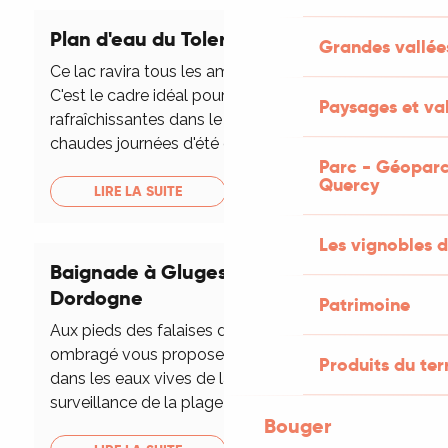
Plan d'eau du Tolerme
Grandes vallée
Ce lac ravira tous les amoureux de la nature.
C'est le cadre idéal pour passer des vacances
Paysages et val
rafraîchissantes dans le Ségala lors des
chaudes journées d'été et c'est également ...
Parc - Géoparc
Quercy
LIRE LA SUITE
Les vignobles d
Baignade à Gluges dans la rivière
Dordogne
Patrimoine
Aux pieds des falaises de la Dordogne, ce site
ombragé vous propose une baignade fraîche
Produits du ter
dans les eaux vives de la rivière. Une
surveillance de la plage est faite tous les...
Bouger