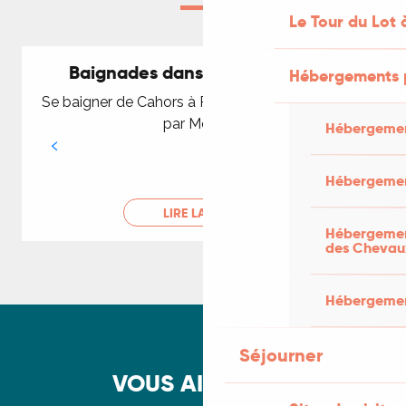
Le Tour du Lot 
Baignades dans la vallée du Lot
Hébergements 
Se baigner de Cahors à Puy-l'Évèque en passant
par Moncuq
Hébergemen
Hébergemen
LIRE LA SUITE
Hébergement
des Chevau
Hébergement
Séjourner
VOUS AIMEREZ...