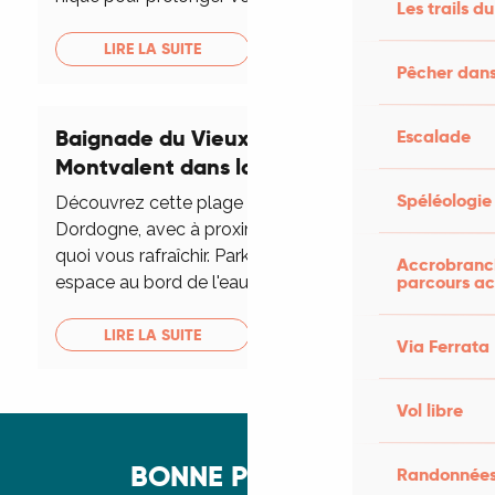
Les trails du
LIRE LA SUITE
Pêcher dans
Baignade du Vieux Chêne à
Escalade
Montvalent dans la rivière Dordogne
Spéléologie
Découvrez cette plage nature au bord de la
Dordogne, avec à proximité un restaurant et de
quoi vous rafraîchir. Parking ombragé. Cet
Accrobranch
parcours ac
espace au bord de l'eau est accessible à...
LIRE LA SUITE
Via Ferrata
Vol libre
BONNE PRATIQUE
Randonnées