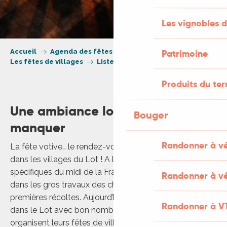
Les vignobles d
Accueil
Agenda des fêtes et manifestations
Patrimoine
Les fêtes de villages
Liste des fêtes votives
Produits du ter
Une ambiance locale à ne pas
Bouger
manquer
Randonner à v
La fête votive… le rendez-vous incontournable de l’été
dans les villages du Lot ! A l’origine, ces fêtes
spécifiques du midi de la France marquaient une trêve
Randonner à vé
dans les gros travaux des champs ou la joie des
premières récoltes. Aujourd’hui, la tradition se poursuit
Randonner à V
dans le Lot avec bon nombre de communes qui
organisent leurs fêtes de village sur un week-end.