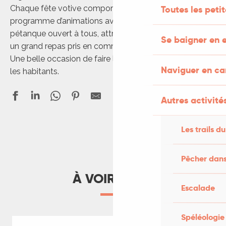
Chaque fête votive comporte généralement un
Toutes les peti
programme d’animations avec entre autre concours de
pétanque ouvert à tous, attractions foraines et surtout
Se baigner en e
un grand repas pris en commun avec soirée dansante.
Une belle occasion de faire la fête et de partager avec
Naviguer en c
les habitants.
Autres activités
Les trails du
Fête de Mechmont
Les Arques en fête
Pêcher dans
Carennac en fête avec marché des producteurs
À VOIR AUSSI
Fête votive de Saint-Daunès
Escalade
Fête de Montdoumerc
Lentillac du Causse en fête
Lavercantière-Rampoux en fête
Spéléologie