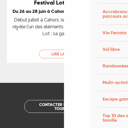
Cuzance en Fête !!
Festival Lot of Saveurs
Fête votive à Bach
Du 26 au 28 juin à Cahors et dans le Lot tout l'été
Accrobranch
Sauzet en Fête
parcours ac
Début juillet à Cahors, le festival Lot Of Saveurs
Fête votive de Saint-Daunès
révèle l'un des éléments clefs de la réputation du
Fête votive de Tour-de-Faure
Via Ferrata
Lot : sa gastronomie
Vol libre
LIRE LA SUITE
Randonnées
Multi-activi
Escape game
CONTACTER UN OFFICE DE
TOURISME
Top 10 des a
famille