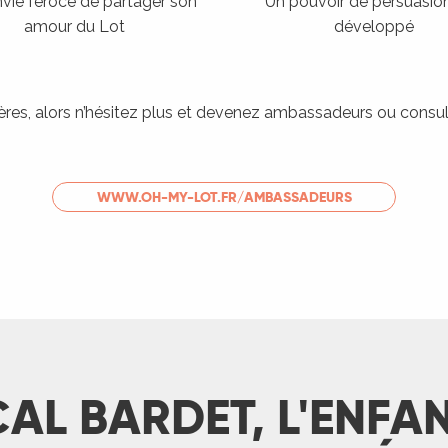
vie féroce de partager son
Un pouvoir de persuasion
amour du Lot
développé
tères, alors n’hésitez plus et devenez ambassadeurs ou consul
WWW.OH-MY-LOT.FR/AMBASSADEURS
AL BARDET, L'ENFA