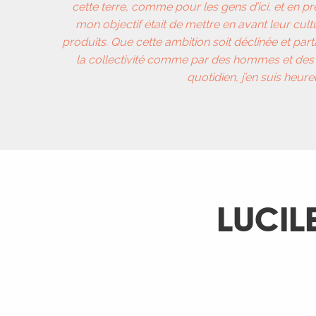
cette terre, comme pour les gens d’ici, et en pr
mon objectif était de mettre en avant leur cultu
produits. Que cette ambition soit déclinée et par
la collectivité comme par des hommes et des 
quotidien, j’en suis heure
LUCIL
ages
es
es