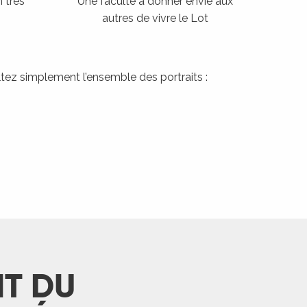
 très
Une faculté à donner envie aux
autres de vivre le Lot
tez simplement l’ensemble des portraits :
NT DU