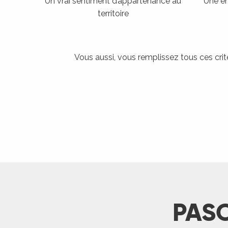
Un vrai sentiment d’appartenance au
Une en
territoire
Vous aussi, vous remplissez tous ces cri
PASC