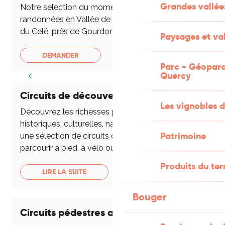
Grandes vallée
Notre sélection du moment des petites
randonnées en Vallée de la Dordogne, du Lot ou
du Célé, près de Gourdon ou de Figeac.
Paysages et val
DEMANDER
Parc - Géoparc
Quercy
Circuits de découverte du patrimoine
Les vignobles d
Découvrez les richesses patrimoniales
historiques, culturelles, naturelles du Lot grâce à
Patrimoine
une sélection de circuits de découverte à
parcourir à pied, à vélo ou en voiture.
Produits du ter
LIRE LA SUITE
Bouger
Circuits pédestres accompagnés