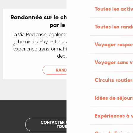
Toutes les activ
Randonnée sur le chemin de Compostelle
par le GR®65
Toutes les ran
La Via Podiensis, également connue sous le nom de
chemin du Puy, est plus qu’un itinéraire : c’est une
Voyager respo
expérience transformatrice qui a guidé les pèlerins
depuis le...
Voyager sans v
RANDONNER
Circuits routier
Idées de séjou
Expériences à 
CONTACTER UN OFFICE DE
TOURISME