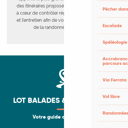
des itinéraires proposés. Nous avons aussi eu
Pêcher dans
à cœur de contrôler régulièrement le balisage
et l’entretien afin de vous proposer le meilleur
Escalade
de la randonnée dans le Lot !
Spéléologie
Accrobranch
parcours ac
Via Ferrata
Vol libre
LOT BALADES & PATRIMOINES
Randonnées
Votre guide dans la poche