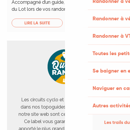
Randonner à v
Accompagné d’un guide, découvrez les richesses
du Lot lors de vos randonnées pédestres
Randonner à vé
LIRE LA SUITE
Randonner à V
Toutes les peti
Se baigner en e
Naviguer en c
Les circuits cyclo et pédestres présentés
Autres activités
dans nos topoguides, notre application et
notre site web sont certifiés
QualiRando
.
Ce label vous garantit que nous avons
Les trails du
apporté le plus grand soin dans la sélection