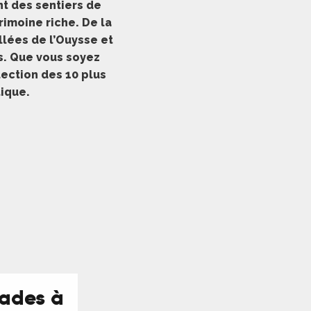
nt des sentiers de
imoine riche. De la
llées de l’Ouysse et
es. Que vous soyez
ection des 10 plus
que.​
iades à