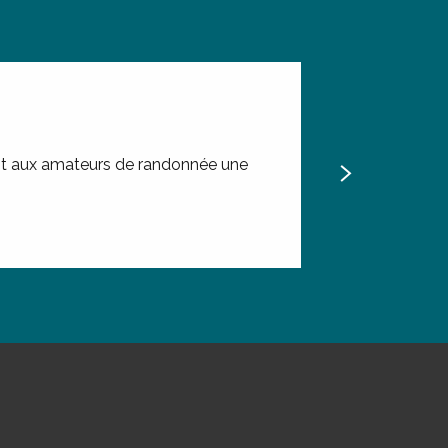
Balades et petites ra
ant aux amateurs de randonnée une
Pour découvrir