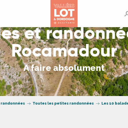
des et randonné
Rocamadour
A faire absolument
t randonnées
Toutes les petites randonnées
Les 10 balad