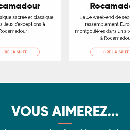
camadour
Rocamad
sique sacrée et classique
Le 4e week-end de sep
s lieux d’exceptions à
rassemblement Euro
Rocamadour !
montgolfières dans un site
à Rocamadou
LIRE LA SUITE
LIRE LA SUITE
VOUS AIMEREZ...