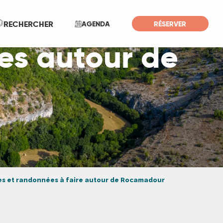
Recherche
RECHERCHER
AGENDA
RÉSERVER
es autour de
es et randonnées à faire autour de Rocamadour