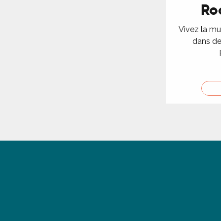
Ro
Vivez la mu
ages
dans de
es
es