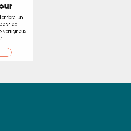
our
tembre, un
péen de
 vertigineux,
r