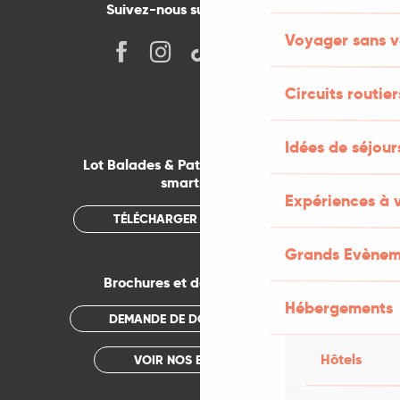
Suivez-nous sur les réseaux !
Voyager sans v
Circuits routier
Idées de séjou
Lot Balades & Patrimoines sur votre
smartphone
Expériences à 
TÉLÉCHARGER L'APPLICATION
Grands Evènem
Brochures et documentations
Hébergements
DEMANDE DE DOCUMENTATION
Hôtels
VOIR NOS BROCHURES