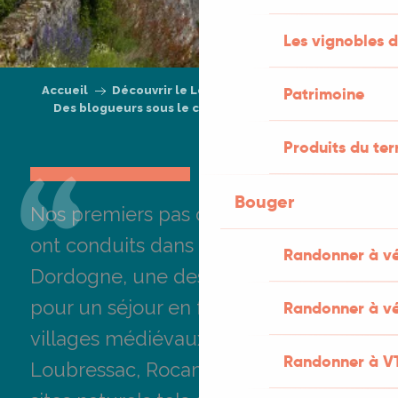
Les vignobles d
Accueil
Découvrir le Lot
Ils aiment le Lot
Patrimoine
Des blogueurs sous le charme
Jolies Lueurs
Produits du ter
Bouger
Nos premiers pas dans le Lot nous
ont conduits dans la Vallée de la
Randonner à v
Dordogne, une destination parfaite
pour un séjour en famille. Entre
Randonner à vé
villages médiévaux comme
Randonner à V
Loubressac, Rocamadour et Martel,