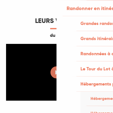
Randonner en itiné
LEURS VIDÉOS
Grandes rando
du Lot
Grands itinérai
Randonnées à c
Le Tour du Lot 
Hébergements 
Hébergemen