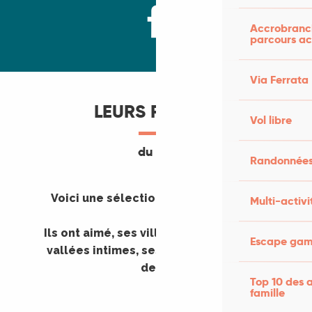
Accrobranch
parcours ac
Via Ferrata
LEURS PHOTOS
Vol libre
du Lot
Randonnées
Voici une sélection de leurs photos du
Multi-activi
Lot.
Ils ont aimé, ses villages préservés, ses
Escape game
vallées intimes, ses falaises aux points
de vue époustouflants.
Top 10 des a
famille