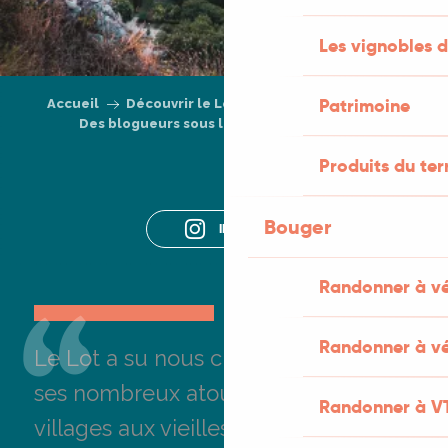
Les vignobles d
Patrimoine
Accueil
Découvrir le Lot
Ils aiment le Lot
Des blogueurs sous le charme
Lezbroz
Produits du ter
Bouger
INSTA
Randonner à v
Randonner à vé
Le Lot a su nous charmer grâce à
ses nombreux atouts comme des
Randonner à V
villages aux vieilles pierres figés