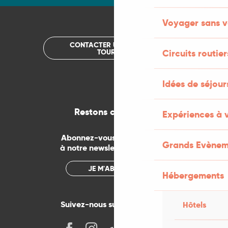
Voyager sans v
CONTACTER UN OFFICE DE
TOURISME
Circuits routier
Idées de séjou
Restons connectés
Expériences à 
Abonnez-vous gratuitement
Grands Evènem
à notre newsletter mensuelle
JE M'ABONNE
Hébergements
Suivez-nous sur les réseaux !
Hôtels