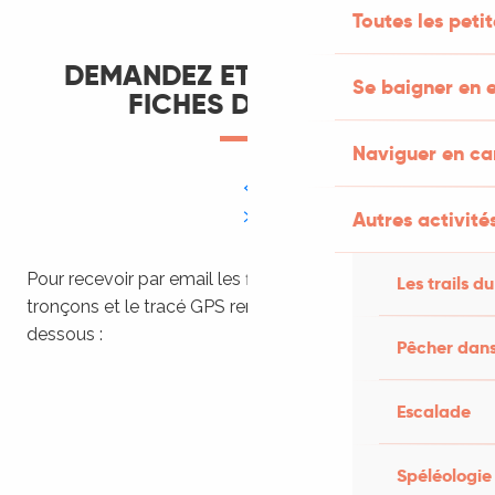
Toutes les peti
DEMANDEZ ET RECEVEZ LES
Se baigner en e
FICHES DÉTAILLÉS
Naviguer en c
Autres activités
Pour recevoir par email les fiches détaillées des 6
Les trails du
tronçons et le tracé GPS remplissez le formulaire ci-
dessous :
Pêcher dans
Escalade
Spéléologie