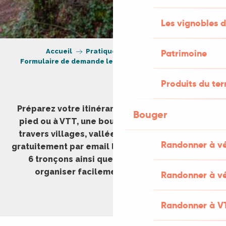
Les vignobles d
Accueil
Pratique
Brochures
Patrimoine
Formulaire de demande le TOUR du Lot à pied, à VTT
Produits du ter
Préparez votre itinérance sur le Tour du Lot à
Bouger
pied ou à VTT, une boucle d’environ 400 km à
travers villages, vallées et causses. Recevez
Randonner à v
gratuitement par email les fiches détaillées des
6 tronçons ainsi que les tracés GPS pour
organiser facilement votre parcours.
Randonner à vé
Randonner à V