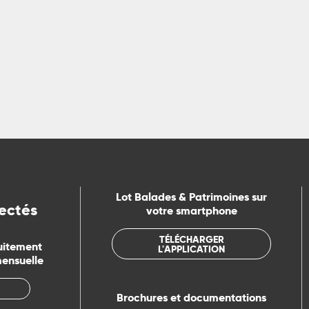
ircuit de la Vallée de La Dordog
 Est
 ondule et dévoile ses falaises calcaires, ses châteaux et ses vi
LIRE LA SUITE
Lot Balades & Patrimoines sur
ectés
votre smartphone
TÉLÉCHARGER
uitement
L'APPLICATION
mensuelle
Brochures et documentations