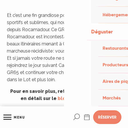
Hébergemen
Et c’est une fin grandiose pour ces trois jours intenses,
sportifs et sublimes, qui nous ont conduit jusqu’ici
depuis Rocamadour. Ce GR46, la voie de
Déguster
Rocamadour, est incontestablement un des plus
beaux itinéraires menant à Compostelle, parole de
Restaurants
marcheuse récidiviste : vous serez subjugué !
Et si jamais votre route ne s’arrête pas ici, vous
Producteurs
rejoindrez le jour suivant Cahors pour reprendre le
GR65 et continuer votre chemin de Saint Jacques
dans le Lot et plus loin.
Aires de pi
Pour en savoir plus, retrouvez cette aventure
Marchés
en détail sur le
blog Itinera Magica
Recherche
RÉSERVER
MENU