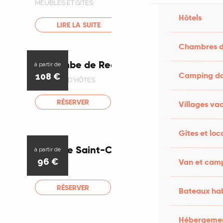
MEUBLÉS ET GÎTES
Hôtels
LIRE LA SUITE
Chambres d
La Combe de Redoles
Réservable
à partir de
Camping dan
108
€
CHAMBRE D'HÔTES
RÉSERVER
Villages va
Gîtes et loc
Hôtel Le Saint-Cirq
Réservable
à partir de
96
€
Van et cam
HÔTELS
RÉSERVER
Bateaux hab
Hébergement