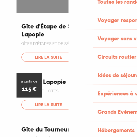
Toutes les ran
Voyager respo
Gîte d'Étape de Saint-Cirq
Lapopie
Voyager sans v
GÎTES D'ÉTAPES ET DE SÉJOURS
Circuits routier
LIRE LA SUITE
Idées de séjou
Maison Lapopie
à partir de
115
€
CHAMBRE D'HÔTES
Expériences à 
LIRE LA SUITE
Grands Evènem
Gîte du Tourneur
Hébergements