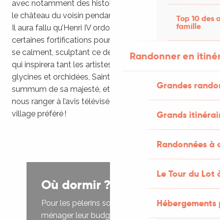
avec notamment des histoires de seigneurs qui volent
le château du voisin pendant qu’il est parti à la messe.
Top 10 des a
famille
Il aura fallu qu’Henri IV ordonne le démantèlement de
certaines fortifications pour que ses turbulents sujets
se calment, sculptant ce décor de ruines romantiques
Randonner en itiné
qui inspirera tant les artistes. Au printemps entre
glycines et orchidées, Saint-Cirq-Lapopie est au
Grandes rando
summum de sa majesté, et nous n’avons aucun mal à
nous ranger à l’avis télévisé : nous aussi, c’est notre
village préféré !
Grands itinérai
Randonnées à c
Le Tour du Lot 
Où dormir ?
Hébergements 
Pour les pèlerins soucieux de
ménager leur budget, l’option la plus