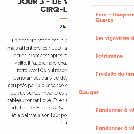
JOUR 3 - DE VERS À SAINT-
CIRQ-LAPOPIE
Parc - Géoparc
Quercy
24 km
Les vignobles d
La dernière étape est la plus courte, 24 kilomètres,
mais attention, les 500D+ annoncés recèlent quelques
Patrimoine
belles montées : après avoir quitté les Causses la
veille, il faudra faire chauffer les mollets pour les
retrouver ! Ce qui réserve quelques très beaux
Produits du ter
panoramas : dans ce décor de plateaux calcaires
sculptés par la puissance des rivières, plusieurs points
Bouger
de vue sur les méandres de la vallée ont des airs de
tableau romantique. Et en effet, ce chemin a inspiré les
artistes : de Bouziès à Saint-Cirq-Lapopie, il faudrait
Randonner à v
être peintre à son tour pour croquer la majesté des
lieux !
Randonner à vé