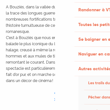
A Bouziès, dans la vallée du Lot, les falaises gardent
Randonner à V
la trace des longues guerres contre les Anglais : de
nombreuses fortifications troglodytes rappellent
Toutes les peti
l’histoire tumultueuse de cette Aquitaine médiévale
romanesque.
C’est à Bouziès que nous empruntons le sentier de
Se baigner en e
balade le plus iconique du Lot : le célèbre chemin de
halage, creusé à même la roche afin de permettre aux
Naviguer en c
hommes et aux mules de tirer depuis la rive les barges
remontant le courant. Dans la lumière du matin, le
Autres activités
spectacle est particulièrement saisissant : la pierre se
fait d’or pur, et on marche sous un auvent de roche
dans un décor de cinéma !
Les trails du
Pêcher dans