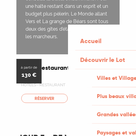
une halte restant dans un esprit et un
budget plus pèlerin, Le Monde allant
Vers et La grange de Béars sont tous
deux des gîtes d’étape pensés pour
les marcheurs.
Accueil
Découvrir le Lot
Hôtel Restaurant Spa La Truite
Réservable
à partir de
Dorée
130
€
Villes et Villag
HÔTELS - RESTAURANT
Plus beaux vill
RÉSERVER
Grandes vallée
Paysages et val