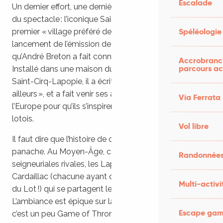
Escalade
Un dernier effort, une dernière montée, et c’est le clou
du spectacle : l’iconique Saint-Cirq-Lapopie, qui fut le
Spéléologie
premier « village préféré des Français » lors du
lancement de l’émission de Stéphane Bern, et
qu’André Breton a fait connaître au monde entier.
Accrobranch
parcours ac
Installé dans une maison du XIIe siècle au cœur de
Saint-Cirq-Lapopie, il a écrit « j’ai cessé de me désirer
ailleurs », et a fait venir ses amis artistes de toute
Via Ferrata
l’Europe pour qu’ils s’inspirent à leur tour de ce bijou
lotois.
Vol libre
Il faut dire que l’histoire de ce village est pleine de
panache. Au Moyen-Âge, ce sont trois familles
Randonnées
seigneuriales rivales, les Lapopie, les Gourdon et les
Cardaillac (chacune ayant donné leur nom à un village
Multi-activi
du Lot !) qui se partagent le complexe fortifié.
L’ambiance est épique sur la colline au-dessus du Lot,
Escape game
c’est un peu Game of Thrones au pays du canard,