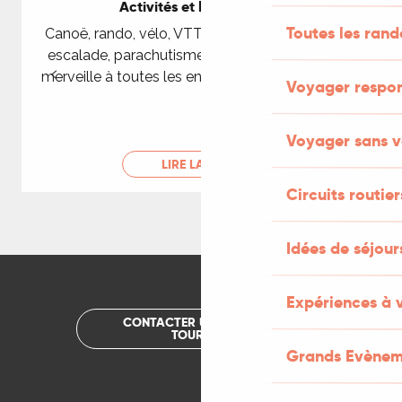
Activités et loisirs nature
Toutes les ran
Canoë, rando, vélo, VTT mais aussi spéléologie,
escalade, parachutisme, ULM... le Lot répond à
L
merveille à toutes les envies d’activités de loisirs.
Voyager respo
Voyager sans v
LIRE LA SUITE
Circuits routier
Idées de séjou
Expériences à 
CONTACTER UN OFFICE DE
TOURISME
Grands Evènem