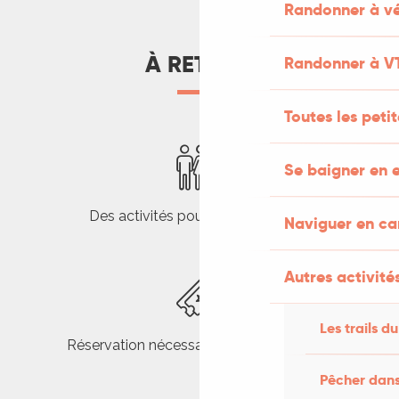
Randonner à vé
À RETENIR
Randonner à V
Toutes les peti
Se baigner en e
Des activités pour toute la famille
Naviguer en c
Autres activités
Les trails du
Réservation nécessaire pour les activités
Pêcher dans