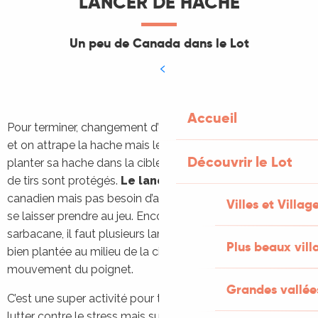
LANCER DE HACHE
Un peu de Canada dans le Lot
Accueil
Pour terminer, changement d’objet : on pose la sarbacane
et on attrape la hache mais le principe est le même, il faut
Découvrir le Lot
planter sa hache dans la cible. Rassurez-vous les couloirs
de tirs sont protégés.
Le lancer de hache
est un jeu
canadien mais pas besoin d’avoir l’âme d’un bucheron pour
Villes et Villag
se laisser prendre au jeu. Encore plus que pour la
sarbacane, il faut plusieurs lancers avant de voir sa hache
Plus beaux vill
bien plantée au milieu de la cible : tout est dans le
mouvement du poignet.
Grandes vallée
C’est une super activité pour tester son adresse et pour
lutter contre le stress mais surtout pour défier les amis !