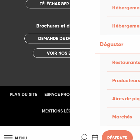
TÉLÉCHARGER L'APPLICATION
Hébergement
Hébergemen
Brochures et documentations
DEMANDE DE DOCUMENTATION
Déguster
VOIR NOS BROCHURES
Restaurants
Producteurs
-
-
-
-
PLAN DU SITE
ESPACE PRO
PRESSE
PHOTOTHÈQUE
Aires de pi
-
MENTIONS LÉGALES
CGU
Marchés
Recherche
RÉSERVER
MENU