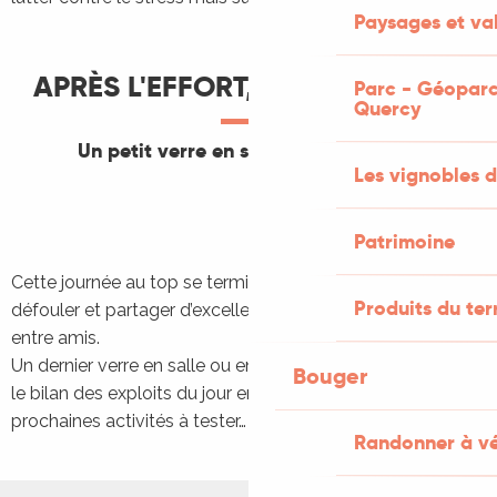
Paysages et val
APRÈS L'EFFORT, LE RÉCONFORT
Parc - Géoparc
Quercy
Un petit verre en salle ou en terrasse
Les vignobles d
Patrimoine
Cette journée au top se termine, elle est idéale pour se
Produits du ter
défouler et partager d’excellents moments en famille ou
entre amis.
Un dernier verre en salle ou en terrasse s’impose pour faire
Bouger
le bilan des exploits du jour en pensant déjà aux
prochaines activités à tester…
Randonner à v