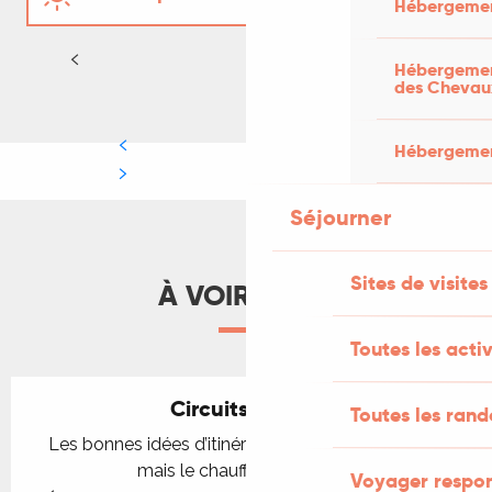
Hébergemen
Automne - Hiver
LIRE LA SUITE
Hébergement
des Chevau
Hébergement
Séjourner
Sites de visites
À VOIR AUSSI
Toutes les activ
Circuits routiers
Toutes les ran
Les bonnes idées d’itinéraires en voiture c’est nous,
mais le chauffeur c’est vous !
Voyager respo