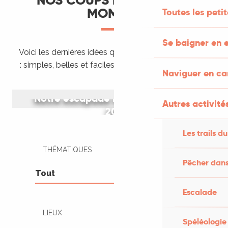
NOS COUPS DE CŒUR DU
MOMENT
Toutes les peti
Se baigner en e
Voici les dernières idées que nous venons de tester
: simples, belles et faciles à organiser tout de suite.
Naviguer en c
Notre escapade rétro en peugeot
Autres activités
203
Les trails du
THÉMATIQUES
Pêcher dans
Escalade
LIEUX
Spéléologie