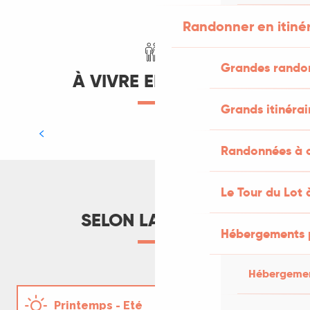
LIRE LA SUITE
Randonner en itiné
Grandes rando
À VIVRE EN FAMILLE
Grands itinérai
Notre visite sur les traces des
Ptérosaures
Randonnées à c
LIRE LA SUITE
Le Tour du Lot 
SELON LA SAISON
Hébergements 
Hébergemen
Mon retour au moyen-âge avec les
Médiévales de Gourdon
Printemps - Eté