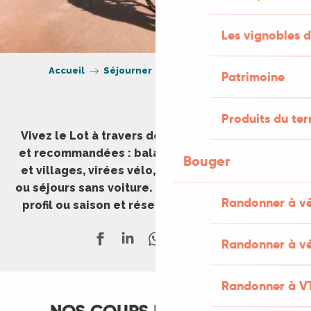
Les vignobles d
Accueil
Séjourner
Expériences à vivre
Patrimoine
Produits du ter
Vivez le Lot à travers des expériences testées
et recommandées : balades en famille, grottes
Bouger
et villages, virées vélo, week-ends gourmands
ou séjours sans voiture. Inspirez-vous, filtrez par
Randonner à v
profil ou saison et réservez en quelques clics.
Randonner à vé
Randonner à V