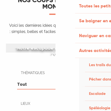
NOS COUPS DE CŒUR DU
MOMENT
Toutes les peti
Se baigner en e
Voici les dernières idées que nous venons de tester
: simples, belles et faciles à organiser tout de suite.
Naviguer en c
Notre escapade rétro en peugeot
Autres activités
203
Les trails du
THÉMATIQUES
Pêcher dans
Escalade
LIEUX
Spéléologie