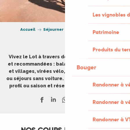
Les vignobles d
Accueil
Séjourner
Expériences à vivre
Patrimoine
Produits du ter
Vivez le Lot à travers des expériences testées
et recommandées : balades en famille, grottes
Bouger
et villages, virées vélo, week-ends gourmands
ou séjours sans voiture. Inspirez-vous, filtrez par
Randonner à v
profil ou saison et réservez en quelques clics.
Randonner à vé
Randonner à V