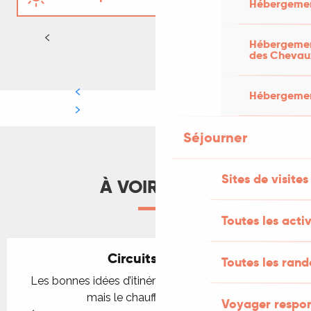
Hébergemen
Automne - Hiver
LIRE LA SUITE
Hébergement
des Chevau
Hébergement
Séjourner
Sites de visites
À VOIR AUSSI
Toutes les activ
Circuits routiers
Toutes les ran
Les bonnes idées d’itinéraires en voiture c’est nous,
mais le chauffeur c’est vous !
Voyager respo