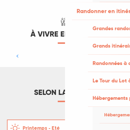
Randonner en itiné
Grandes rando
À VIVRE EN FAMILLE
Grands itinérai
Notre programme multi-activités au
Mont St Cyr
Randonnées à c
LIRE LA SUITE
Le Tour du Lot 
SELON LA SAISON
Hébergements 
Hébergemen
Descendre la Dordogne en canoë
Printemps - Eté