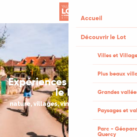
Aller
au
Accueil
contenu
principal
Découvrir le Lot
Villes et Villag
Plus beaux vill
Expériences à vivre dans
le Lot
Grandes vallée
nature, villages, vin & micro-aventures
Paysages et val
Parc - Géoparc
Quercy