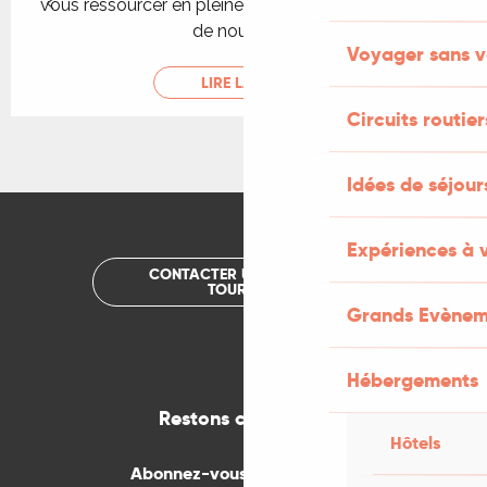
vous ressourcer en pleine nature tout en découvrant
de nouveaux...
Voyager sans v
LIRE LA SUITE
Circuits routier
Idées de séjou
Expériences à 
CONTACTER UN OFFICE DE
TOURISME
Grands Evènem
Hébergements
Restons connectés
Hôtels
Abonnez-vous gratuitement