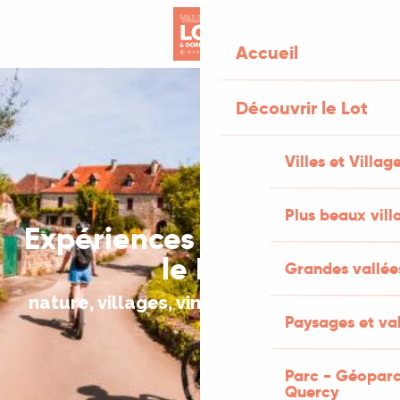
Aller
au
Accueil
contenu
principal
Découvrir le Lot
Villes et Villag
Plus beaux vill
Expériences à vivre dans
le Lot
Grandes vallée
nature, villages, vin & micro-aventures
Paysages et val
Parc - Géoparc
Quercy