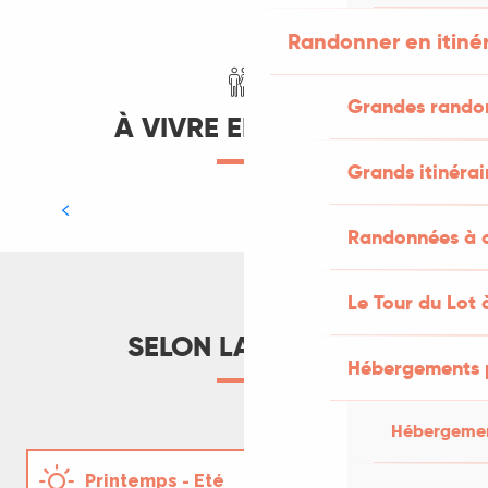
Randonner en itiné
Grandes rando
À VIVRE EN FAMILLE
Grands itinérai
Nos aventures insolites en famille
Randonnées à c
LIRE LA SUITE
Le Tour du Lot 
SELON LA SAISON
Hébergements 
Hébergemen
Notre week-end sans voiture à
Figeac
Printemps - Eté