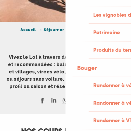
Les vignobles d
Accueil
Séjourner
Expériences à vivre
Patrimoine
Produits du ter
Vivez le Lot à travers des expériences testées
et recommandées : balades en famille, grottes
Bouger
et villages, virées vélo, week-ends gourmands
ou séjours sans voiture. Inspirez-vous, filtrez par
Randonner à v
profil ou saison et réservez en quelques clics.
Randonner à vé
Randonner à V