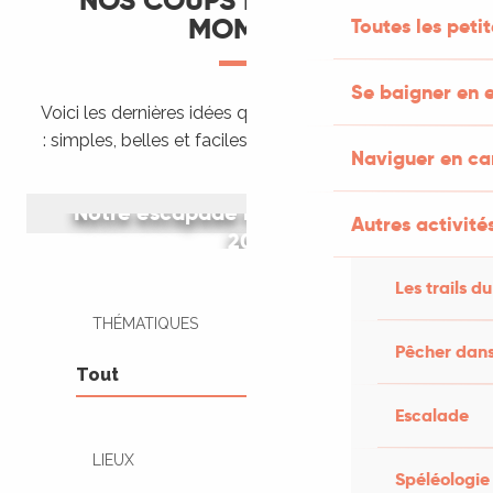
NOS COUPS DE CŒUR DU
MOMENT
Toutes les peti
Se baigner en e
Voici les dernières idées que nous venons de tester
: simples, belles et faciles à organiser tout de suite.
Naviguer en c
Notre escapade rétro en peugeot
Autres activités
203
Les trails du
THÉMATIQUES
Pêcher dans
Escalade
LIEUX
Spéléologie