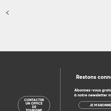
ue
Avec 700 km de chemins de grande randonnée et
Restons conn
Abonnez-vous grat
à notre newsletter 
CONTACTER
UN OFFICE
JE M'ABONNE
DE
TOURISME