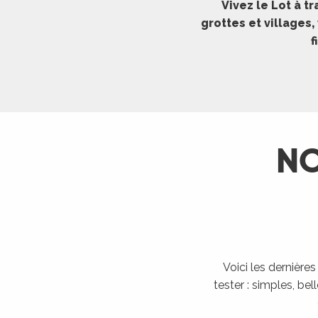
Vivez le Lot à 
ches,
grottes et villages
 et
f
car
ues
a
ents
NO
es
ents
es
ités
ames
piste
Voici les dernière
tester : simples, bel
 faire