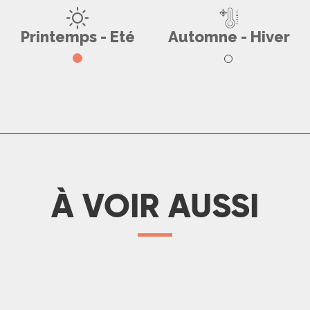
a randonnée sur la Via Causs’M
Printemps - Eté
Automne - Hiver
LIRE LA SUITE
À VOIR AUSSI
Toutes les randonnées