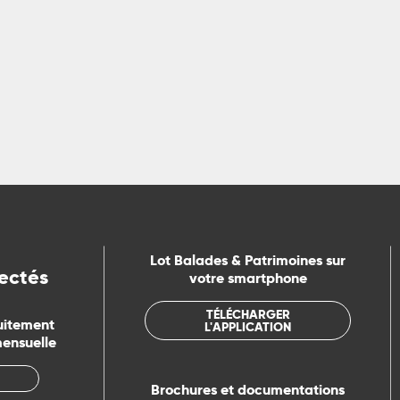
 plus de 200 circuits de randonnées pédestres, vélo et VTT le
itinéraires pour tous à...
LIRE LA SUITE
Lot Balades & Patrimoines sur
ectés
votre smartphone
TÉLÉCHARGER
uitement
L'APPLICATION
mensuelle
Brochures et documentations