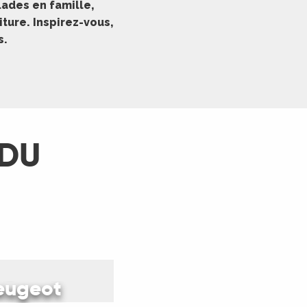
ades en famille,
ture. Inspirez-vous,
s.
 DU
capade
peugeot