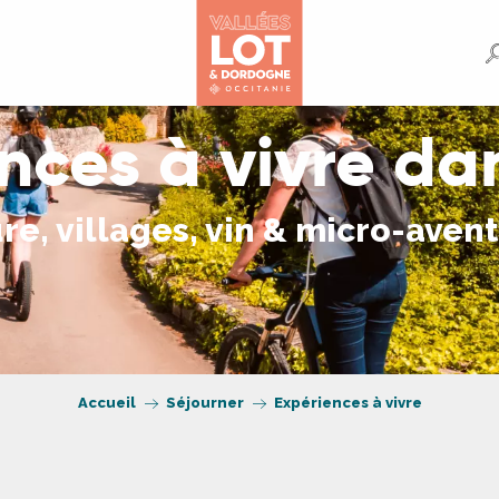
nces à vivre dan
re, villages, vin & micro-aven
Accueil
Séjourner
Expériences à vivre