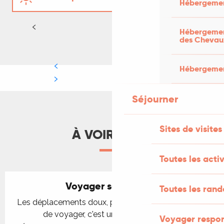
Hébergemen
Automne - Hiver
LIRE LA SUITE
Hébergement
des Chevau
Hébergement
Séjourner
Sites de visites
À VOIR AUSSI
Toutes les activ
Voyager sans voiture
Toutes les ran
Les déplacements doux, plus qu'une façon différente
de voyager, c'est un "vrai " état d'esprit !
Voyager respo