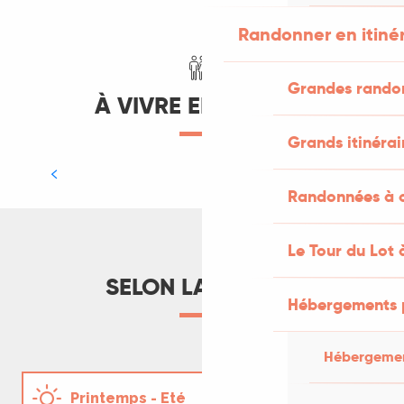
LIRE LA SUITE
Randonner en itiné
Grandes rando
À VIVRE EN FAMILLE
Grands itinérai
Mon moment soigneur d’un jour au
parc animalier de Gramat
Randonnées à c
LIRE LA SUITE
Le Tour du Lot 
SELON LA SAISON
Hébergements 
Hébergemen
Ma randonnée sur la Via Causs’Mos
Printemps - Eté