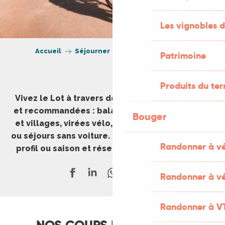
Les vignobles d
Accueil
Séjourner
Expériences à vivre
Patrimoine
Produits du ter
Vivez le Lot à travers des expériences testées
et recommandées : balades en famille, grottes
Bouger
et villages, virées vélo, week-ends gourmands
ou séjours sans voiture. Inspirez-vous, filtrez par
Randonner à v
profil ou saison et réservez en quelques clics.
Randonner à vé
Randonner à V