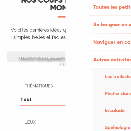
NOS COUPS DE CŒUR DU
MOMENT
Toutes les peti
Se baigner en e
Voici les dernières idées que nous venons de tester
: simples, belles et faciles à organiser tout de suite.
Naviguer en c
Notre escapade rétro en peugeot
Autres activités
203
Les trails du
THÉMATIQUES
Pêcher dans
Escalade
LIEUX
Spéléologie