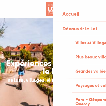
Aller
au
Accueil
contenu
principal
Découvrir le Lot
Villes et Villag
Plus beaux vill
Expériences à vivre dans
le Lot
Grandes vallée
nature, villages, vin & micro-aventures
Paysages et val
Parc - Géoparc
Quercy