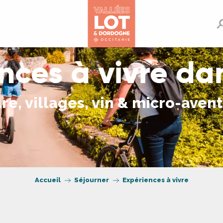
nces à vivre dan
re, villages, vin & micro-aven
Accueil
Séjourner
Expériences à vivre