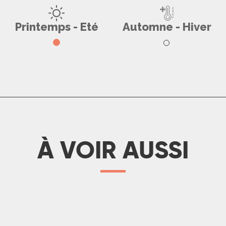
tre parenthèse cocooning à Mar
Printemps - Eté
Automne - Hiver
LIRE LA SUITE
À VOIR AUSSI
Toutes les randonnées