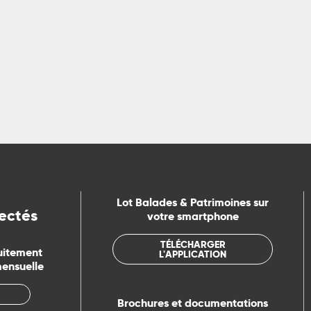
 plus de 200 circuits de randonnées pédestres, vélo et VTT le
itinéraires pour tous à...
LIRE LA SUITE
Lot Balades & Patrimoines sur
ectés
votre smartphone
TÉLÉCHARGER
uitement
L'APPLICATION
mensuelle
Brochures et documentations