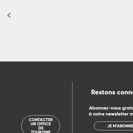
ue
Avec 700 km de chemins de grande randonnée et
Restons conn
Abonnez-vous grat
à notre newsletter 
CONTACTER
UN OFFICE
JE M'ABONNE
DE
TOURISME