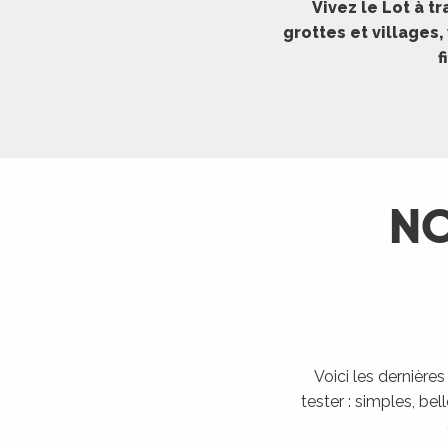
Vivez le Lot à 
ches,
grottes et villages
 et
f
car
ues
a
ents
NO
es
ents
es
ités
ames
piste
Voici les dernière
tester : simples, bel
 faire