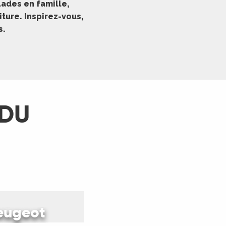
ades en famille,
ture. Inspirez-vous,
s.
 DU
capade
peugeot