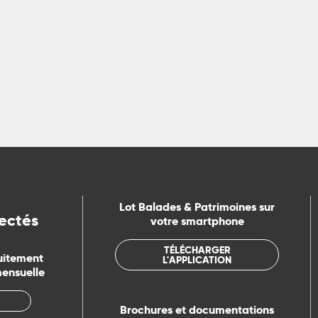
n en France pour un séjour ou un week-end qui vous permettra d
découvrant de nouveaux...
LIRE LA SUITE
Lot Balades & Patrimoines sur
ectés
votre smartphone
TÉLÉCHARGER
uitement
L'APPLICATION
mensuelle
Brochures et documentations