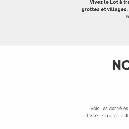
Vivez le Lot à 
ches,
grottes et villages
 et
f
car
ues
a
ents
NO
es
ents
es
ités
ames
piste
Voici les dernière
tester : simples, bel
 faire