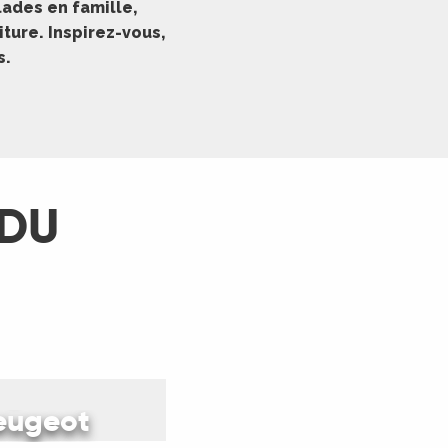
ades en famille,
ture. Inspirez-vous,
s.
 DU
capade
peugeot