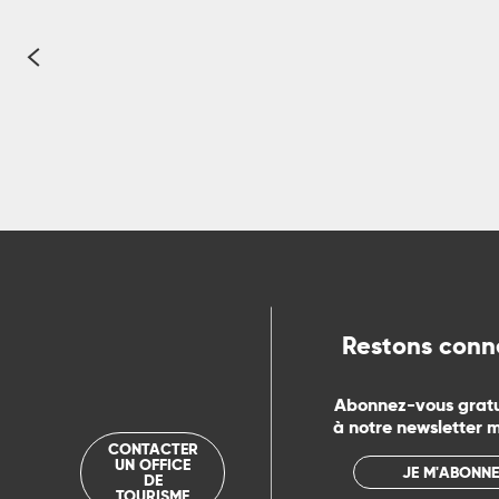
ue
Vous êtes à la recherche d’une destinatio
Restons conn
Abonnez-vous grat
à notre newsletter 
CONTACTER
UN OFFICE
JE M'ABONNE
DE
TOURISME