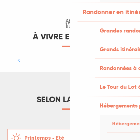
Randonner en itiné
Grandes rando
À VIVRE EN FAMILLE
Grands itinérai
Descendre la Dordogne en canoë
Randonnées à c
LIRE LA SUITE
Le Tour du Lot 
SELON LA SAISON
Hébergements 
Mon escapade à vélo à la découverte
Hébergemen
des villages de la vallée de la
Dordogne
Printemps - Eté