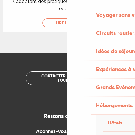
adoptant des pratiques éco-responsables et en
réduisant...
Voyager sans v
LIRE LA SUITE
Circuits routier
Idées de séjou
Expériences à 
CONTACTER UN OFFICE DE
TOURISME
Grands Evènem
Hébergements
Restons connectés
Hôtels
Abonnez-vous gratuitement