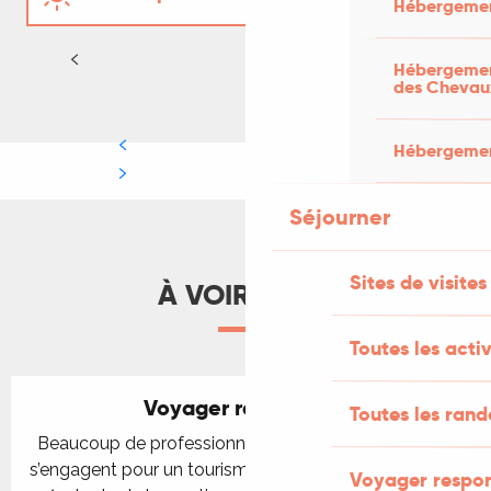
Hébergemen
Automne - Hiver
LIRE LA SUITE
Hébergement
des Chevau
Hébergement
Séjourner
Sites de visites
À VOIR AUSSI
Toutes les activ
Voyager responsable
Toutes les ran
Beaucoup de professionnels du tourisme dans le Lot
s’engagent pour un tourisme durable et respectueux en
Voyager respo