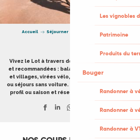
Les vignobles d
Accueil
Séjourner
Expériences à vivre
Patrimoine
Produits du ter
Vivez le Lot à travers des expériences testées
et recommandées : balades en famille, grottes
Bouger
et villages, virées vélo, week-ends gourmands
ou séjours sans voiture. Inspirez-vous, filtrez par
Randonner à v
profil ou saison et réservez en quelques clics.
Randonner à vé
Randonner à V