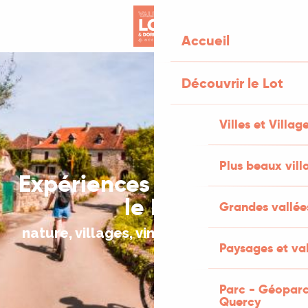
Aller
au
Accueil
contenu
principal
Découvrir le Lot
Villes et Villag
Plus beaux vill
Expériences à vivre dans
le Lot
Grandes vallée
nature, villages, vin & micro-aventures
Paysages et val
Parc - Géoparc
Quercy