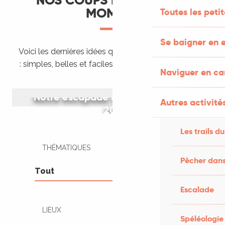
NOS COUPS DE CŒUR DU
MOMENT
Toutes les peti
Se baigner en e
Voici les dernières idées que nous venons de tester
: simples, belles et faciles à organiser tout de suite.
Naviguer en c
Notre escapade rétro en peugeot
Autres activités
203
Les trails du
THÉMATIQUES
Pêcher dans
Escalade
LIEUX
Spéléologie