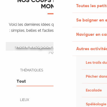
NOS COUPS DE CŒUR DU
MOMENT
Toutes les peti
Se baigner en e
Voici les dernières idées que nous venons de tester
: simples, belles et faciles à organiser tout de suite.
Naviguer en c
Notre escapade rétro en peugeot
Autres activités
203
Les trails du
THÉMATIQUES
Pêcher dans
Escalade
LIEUX
Spéléologie