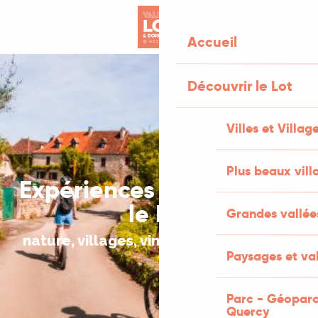
Aller
au
Accueil
contenu
principal
Découvrir le Lot
Villes et Villag
Plus beaux vill
Expériences à vivre dans
le Lot
Grandes vallée
nature, villages, vin & micro-aventures
Paysages et val
Parc - Géoparc
Quercy