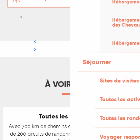
Hébergemen
Automne - Hiver
LIRE LA SUITE
Hébergement
des Chevau
Hébergement
Séjourner
Sites de visites
À VOIR AUSSI
Toutes les activ
Toutes les randonnées
Toutes les ran
Avec 700 km de chemins de grande randonnée et plus
de 200 circuits de randonnées pédestres, vélo et VTT
Voyager respo