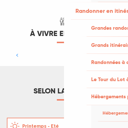
LIRE LA SUITE
Randonner en itiné
Grandes rando
À VIVRE EN FAMILLE
Grands itinérai
Notre visite sur les traces des
Ptérosaures
Randonnées à c
LIRE LA SUITE
Le Tour du Lot 
SELON LA SAISON
Hébergements 
Hébergemen
Notre soirée au festival
Ecaussystème à Gignac
Printemps - Eté