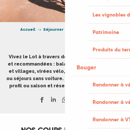
Les vignobles d
Accueil
Séjourner
Expériences à vivre
Patrimoine
Produits du ter
Vivez le Lot à travers des expériences testées
et recommandées : balades en famille, grottes
Bouger
et villages, virées vélo, week-ends gourmands
ou séjours sans voiture. Inspirez-vous, filtrez par
Randonner à v
profil ou saison et réservez en quelques clics.
Randonner à vé
Randonner à V