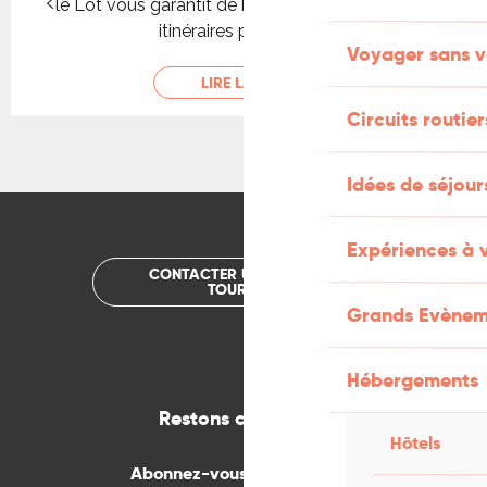
le Lot vous garantit de belles randonnées et des
itinéraires pour tous à...
Voyager sans v
LIRE LA SUITE
Circuits routier
Idées de séjou
Expériences à 
CONTACTER UN OFFICE DE
TOURISME
Grands Evènem
Hébergements
Restons connectés
Hôtels
Abonnez-vous gratuitement