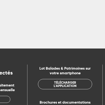
s doux, plus qu'une façon différente de voyager, c'est un "vrai "
LIRE LA SUITE
Lot Balades & Patrimoines sur
ectés
votre smartphone
TÉLÉCHARGER
uitement
L'APPLICATION
mensuelle
Brochures et documentations