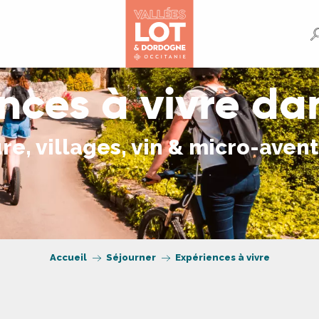
nces à vivre dan
re, villages, vin & micro-aven
Accueil
Séjourner
Expériences à vivre