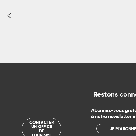
ue
Les déplacement
Restons conn
Abonnez-vous grat
à notre newsletter 
CONTACTER
UN OFFICE
JE M'ABONNE
DE
TOURISME