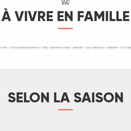
À VIVRE EN FAMILLE
re mission à bord du train de Ma
igneur d’un jour au parc anima
LIRE LA SUITE
LIRE LA SUITE
SELON LA SAISON