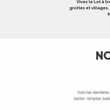
Vivez le Lot à 
ches,
grottes et villages
 et
f
car
ues
a
ents
NO
es
ents
es
ités
ames
piste
Voici les dernière
tester : simples, bel
 faire