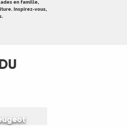
ades en famille,
ture. Inspirez-vous,
s.
 DU
capade
peugeot