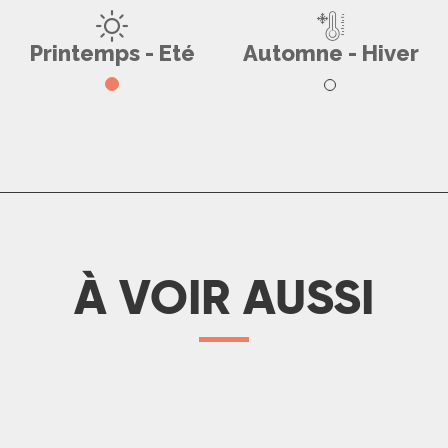
oirée au festival Ecaussystème 
Printemps - Eté
Automne - Hiver
LIRE LA SUITE
À VOIR AUSSI
Voyager sans voiture