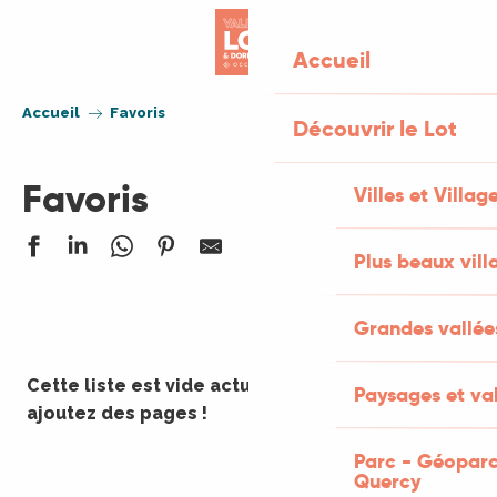
Aller
au
Accueil
contenu
principal
Accueil
Favoris
Découvrir le Lot
Favoris
Villes et Villag
Plus beaux vill
Grandes vallée
Cette liste est vide actuellement. Naviguez et
Paysages et val
ajoutez des pages !
Parc - Géoparc
Quercy