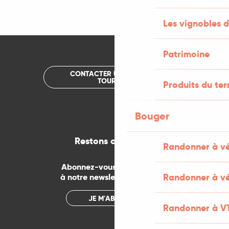
Les vignobles d
Patrimoine
CONTACTER UN OFFICE DE
TOURISME
Produits du ter
Bouger
Restons connectés
Randonner à v
Abonnez-vous gratuitement
Randonner à vé
à notre newsletter mensuelle
JE M'ABONNE
Randonner à V