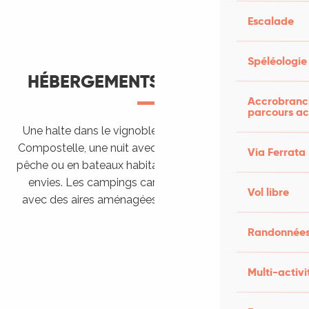
Escalade
Spéléologie
HÉBERGEMENTS THÉMATIQUES
Accrobranch
parcours ac
Une halte dans le vignoble ou vers Saint Jacques de
Compostelle, une nuit avec son cheval, sur un spot de
Via Ferrata
pêche ou en bateaux habitables… le Lot s’adapte à vos
envies.
Les campings caristes ne sont pas oubliés
Vol libre
Accueil Vélo
avec des aires aménagées spécifiquement pour eux.
Hébergements proposant l’accueil des
Hébergements insolites
Chevaux
Randonnées
Vignobles et découvertes
LIRE LA SUITE
Hébergements pêche
LIRE LA SUITE
Bateaux habitables
LIRE LA SUITE
Multi-activi
Aires de campings-car
LIRE LA SUITE
Hébergements randonneurs
LIRE LA SUITE
LIRE LA SUITE