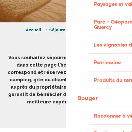
Paysages et val
Parc - Géoparc
Quercy
Accueil
Séjourner
Hébergement
Les vignobles d
Vous souhaitez séjourner dans le Lot ? Trouvez
Patrimoine
dans cette page l’hébergement qui vous
correspond et réservez facilement votre hôtel,
Produits du ter
camping, gîte ou chambre d’hôte directement
auprès du propriétaire dans le Lot. Ceci vous
garantit de bénéficier des meilleurs tarifs et la
Bouger
meilleure expérience possible.
Randonner à v