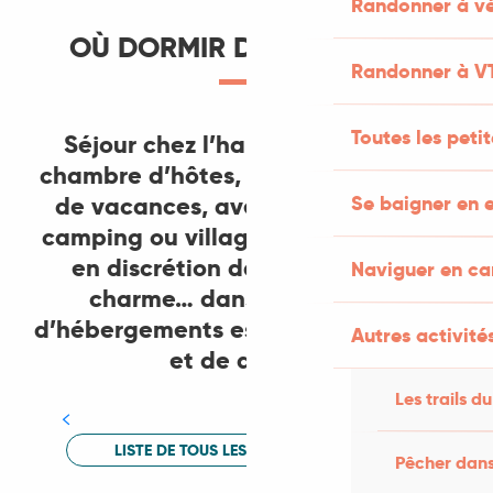
Randonner à vé
OÙ DORMIR DANS LE LOT ?
Randonner à V
Toutes les peti
Séjour chez l’habitant dans une
chambre d’hôtes, dans une location
de vacances, avec les enfants en
Se baigner en e
camping ou village de vacances ou
en discrétion dans un hôtel de
Naviguer en c
Hôtels
charme… dans le Lot, l’offre
Au coeur d'un village ou en pleine nature, le Lot
d’hébergements est riche, diversifiée
Autres activités
regorge de bonnes adresses... Du plus luxueux au
et de qualité.
plus charmant, vous n'avez plus qu'à choisir.
Les trails du
LIRE LA SUITE
LISTE DE TOUS LES HÉBERGEMENTS
Pêcher dans