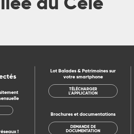
allée du Célé
Lot Balades & Patrimoines sur
ectés
votre smartphone
TÉLÉCHARGER
uitement
L'APPLICATION
at d'art
mensuelle
Brochures et documentations
DEMANDE DE
DOCUMENTATION
réseaux !