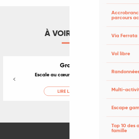
Accrobranch
parcours ac
À VOIR AUSSI
Via Ferrata
Vol libre
Gramat
Randonnées
Escale au cœur du causse lotois
Multi-activi
LIRE LA SUITE
Escape game
Top 10 des a
famille