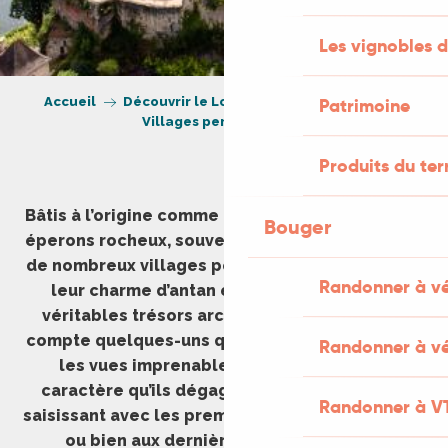
Les vignobles d
Accueil
Découvrir le Lot
Villes et Villages
Patrimoine
Villages perchés du Lot
Produits du ter
Bâtis à l’origine comme des forteresses sur des
Bouger
éperons rocheux, souvent dominant une rivière,
de nombreux villages perchés ont su préserver
Randonner à v
leur charme d’antan et sont désormais de
véritables trésors architecturaux. Le Lot en
compte quelques-uns qui valent le détour pour
Randonner à vé
les vues imprenables qu’ils offrent et le
caractère qu’ils dégagent. Le spectacle est
Randonner à V
saisissant avec les premières lumières du matin
ou bien aux dernières heures du jours.