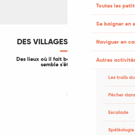
Toutes les peti
Se baigner en e
DES VILLAGES MAJESTUEUX
Naviguer en c
Des lieux où il fait bon vivre, où le temps
Autres activités
semble s'être arrêté…
Capdenac le Haut
Les trails du
Montvalent
Bélaye
Saint-Cirq-Lapopie
Pêcher dans
Albas
Faycelles
Calvignac
Escalade
Montbrun
Puy-l’Évêque
Montcuq
Spéléologie